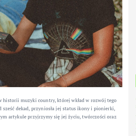
 historii muzyki country, której wkład w rozwój tego
 sześć dekad, przyniosła jej status ikony i pionierki,
ym artykule przyjrzymy się jej życiu, twórczości oraz