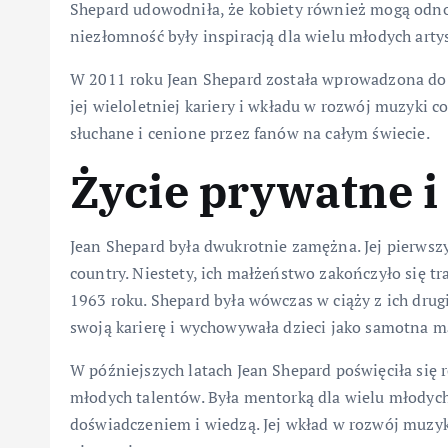
Shepard udowodniła, że kobiety również mogą odnos
niezłomność były inspiracją dla wielu młodych artys
W 2011 roku Jean Shepard została wprowadzona do
jej wieloletniej kariery i wkładu w rozwój muzyki cou
słuchane i cenione przez fanów na całym świecie.
Życie prywatne i 
Jean Shepard była dwukrotnie zamężna. Jej pierws
country. Niestety, ich małżeństwo zakończyło się tr
1963 roku. Shepard była wówczas w ciąży z ich dru
swoją karierę i wychowywała dzieci jako samotna m
W późniejszych latach Jean Shepard poświęciła się 
młodych talentów. Była mentorką dla wielu młodych 
doświadczeniem i wiedzą. Jej wkład w rozwój muzyk