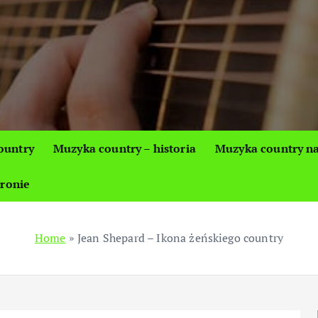
ountry
Muzyka country – historia
Muzyka country na
tronie
Home
»
Jean Shepard – Ikona żeńskiego country