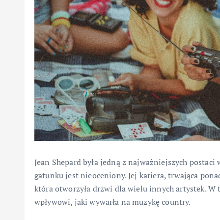
Jean Shepard była jedną z najważniejszych postaci w
gatunku jest nieoceniony. Jej kariera, trwająca ponad
która otworzyła drzwi dla wielu innych artystek. W t
wpływowi, jaki wywarła na muzykę country.