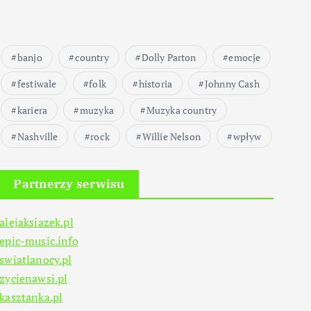
banjo
country
Dolly Parton
emocje
festiwale
folk
historia
Johnny Cash
kariera
muzyka
Muzyka country
Nashville
rock
Willie Nelson
wpływ
Partnerzy serwisu
alejaksiazek.pl
epic-music.info
swiatlanocy.pl
zycienawsi.pl
kasztanka.pl