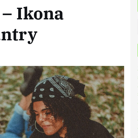
 – Ikona
untry