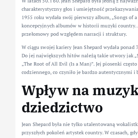
W latach 50. i 60. Jean Shepard była jedną z najważn
charakterystyczny głos i umiejętność przekazywani
1955 roku wydała swój pierwszy album, „Songs of a 
koncepcyjnych albumów w historii muzyki country. 
przełomowy pod względem narracji i struktury.
W ciągu swojej kariery Jean Shepard wydała ponad 70
Do jej największych hitów należą takie utwory jak „
„The Root of All Evil (Is a Man)”. Jej piosenki częst
codziennego, co czyniło je bardzo autentycznymi i 
Wpływ na muzykę
dziedzictwo
Jean Shepard była nie tylko utalentowaną wokalistką
przyszłych pokoleń artystek country. W czasach, g