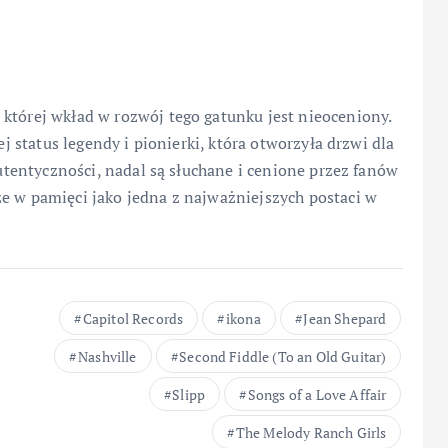
której wkład w rozwój tego gatunku jest nieoceniony.
ej status legendy i pionierki, która otworzyła drzwi dla
autentyczności, nadal są słuchane i cenione przez fanów
e w pamięci jako jedna z najważniejszych postaci w
Capitol Records
ikona
Jean Shepard
Nashville
Second Fiddle (To an Old Guitar)
Slipp
Songs of a Love Affair
The Melody Ranch Girls