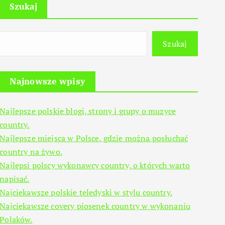
Szukaj
Szukaj
Najnowsze wpisy
Najlepsze polskie blogi, strony i grupy o muzyce
country.
Najlepsze miejsca w Polsce, gdzie można posłuchać
country na żywo.
Najlepsi polscy wykonawcy country, o których warto
napisać.
Najciekawsze polskie teledyski w stylu country.
Najciekawsze covery piosenek country w wykonaniu
Polaków.