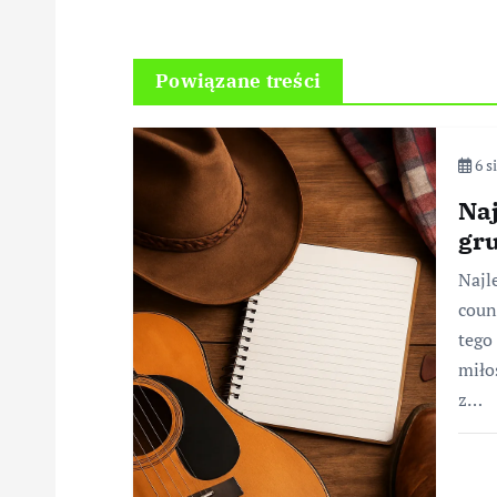
Powiązane treści
6 s
Naj
gru
Najl
coun
tego
miło
z…