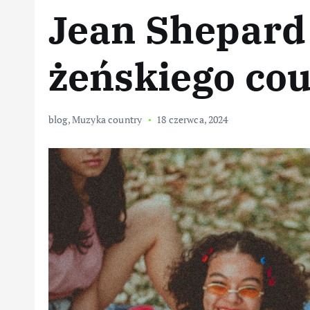
Jean Shepard
żeńskiego co
blog
,
Muzyka country
18 czerwca, 2024