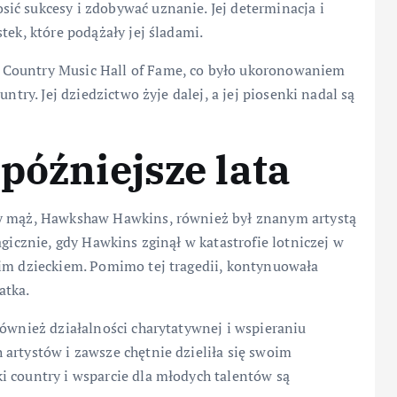
ić sukcesy i zdobywać uznanie. Jej determinacja i
tek, które podążały jej śladami.
 Country Music Hall of Fame, co było ukoronowaniem
ntry. Jej dziedzictwo żyje dalej, a jej piosenki nadal są
późniejsze lata
zy mąż, Hawkshaw Hawkins, również był znanym artystą
agicznie, gdy Hawkins zginął w katastrofie lotniczej w
gim dzieckiem. Pomimo tej tragedii, kontynuowała
atka.
również działalności charytatywnej i wspieraniu
artystów i zawsze chętnie dzieliła się swoim
i country i wsparcie dla młodych talentów są