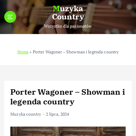
S
Muzyka
k
Country
i
p
Wszystko dla pasjonatów
t
o
c
Home
»
Porter Wagoner – Showman i legenda country
o
n
t
e
n
t
Porter Wagoner – Showman i
legenda country
Muzyka country
2 lipca, 2024