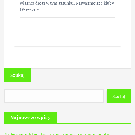
własnej drogi w tym gatunku. Najważniejsze kluby
i festiwale…
Szukaj
Szukaj
Najnowsze wpisy
Najlepsze polskie blogi, strony i grupy o muzyce country.