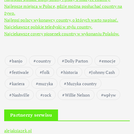
Najlepsze miejsca w Polsce, gdzie można posłuchać country na
żywo.
Najlepsi polscy wykonawcy country, o których warto napisać.
Najciekawsze polskie teledyski w stylu country.
Najciekawsze covery piosenek country w wykonaniu Polaków.
banjo
country
Dolly Parton
emocje
festiwale
folk
historia
Johnny Cash
kariera
muzyka
Muzyka country
Nashville
rock
Willie Nelson
wpływ
Partnerzy serwisu
alejaksiazek.pl