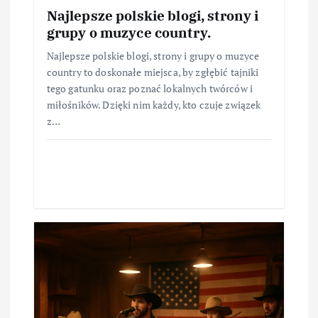
Najlepsze polskie blogi, strony i
grupy o muzyce country.
Najlepsze polskie blogi, strony i grupy o muzyce
country to doskonałe miejsca, by zgłębić tajniki
tego gatunku oraz poznać lokalnych twórców i
miłośników. Dzięki nim każdy, kto czuje związek
z…