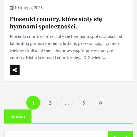
10 lutego, 2026
Piosenki country, które stały się
hymnami społeczności.
Piosenki country, które stały się hymnami społeczności, od
lat budują pomosty między ludźmi, przekraczając granice
wieków i kultur. Geneza hymnów wspólnoty w muzyce
country Historia muzyki country sięga XIX wieku,…
1
2
…
5
S
Szukaj
t