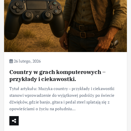
26 lutego, 2026
Country w grach komputerowych –
przykłady i ciekawostki.
Tytuł artykułu: Muzyka country – przykłady i ciekawostki
stanowi wprowadzenie do wyjątkowej podróży po świecie
dźwięków, gdzie banjo, gitara i pedal steel splatają się z
opowieściami o życiu na południu…