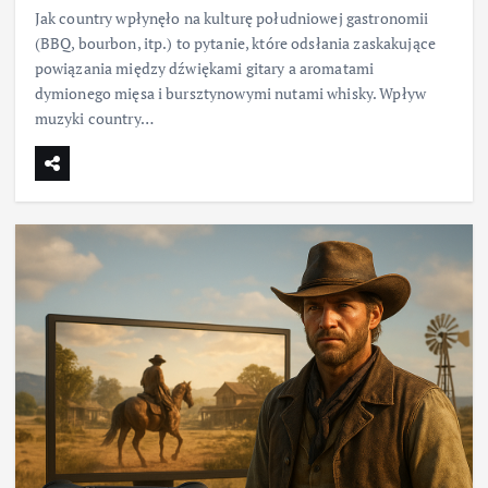
Jak country wpłynęło na kulturę południowej gastronomii
(BBQ, bourbon, itp.) to pytanie, które odsłania zaskakujące
powiązania między dźwiękami gitary a aromatami
dymionego mięsa i bursztynowymi nutami whisky. Wpływ
muzyki country…