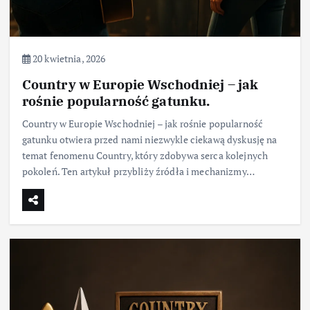
20 kwietnia, 2026
Country w Europie Wschodniej – jak
rośnie popularność gatunku.
Country w Europie Wschodniej – jak rośnie popularność
gatunku otwiera przed nami niezwykle ciekawą dyskusję na
temat fenomenu Country, który zdobywa serca kolejnych
pokoleń. Ten artykuł przybliży źródła i mechanizmy…