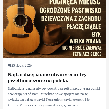
23 lipca, 2026
Najbardziej znane utwory country
przetłumaczone na polski.
Najbardziej znane utwory country przetłumaczone na polski
otwierają przed nami zupełnie nowe spojrzenie na tę
wyjątkową gałąź muzyki. Korzenie muzyki country i jej
kultura Muzyka country wywodzi się głównie z…