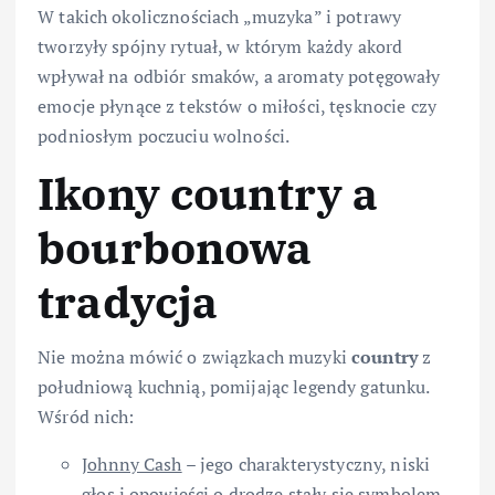
W takich okolicznościach „muzyka” i potrawy
tworzyły spójny rytuał, w którym każdy akord
wpływał na odbiór smaków, a aromaty potęgowały
emocje płynące z tekstów o miłości, tęsknocie czy
podniosłym poczuciu wolności.
Ikony
country
a
bourbon
owa
tradycja
Nie można mówić o związkach muzyki
country
z
południową kuchnią, pomijając legendy gatunku.
Wśród nich:
Johnny Cash
– jego charakterystyczny, niski
głos i opowieści o drodze stały się symbolem