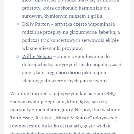
prostoty, która doskonale harmonizuje z
surowym, dymionym mięsem z grilla.
Dolly Parton
– artystka często wspominała
rodzinne przepisy na glazurowane żeberka, a
podczas tras koncertowych serwowała ekipie
własne mieszanki przypraw.
Willie Nelson
– znany z zamiłowania do
dobrej whisky, przyczynił się do popularyzacji
amerykańskiego
bourbon
u jako napoju
idealnego do wieczornych jam sessions.
Wspólne tourneé z najlepszymi kucharzami BBQ
zaowocowało przepisami, które łączą sekrety
marynaty z melodiami gitary. Na przykład w stanie
Tennessee, festiwal „Music & Smoke” odbywa się
równocześnie na kilku estradach, gdzie wielkie
firmy alkoholowe prezentują kolekcje starzonych