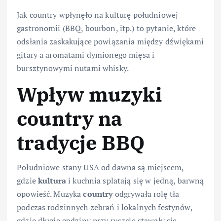
Jak country wpłynęło na kulturę południowej
gastronomii (BBQ, bourbon, itp.) to pytanie, które
odsłania zaskakujące powiązania między dźwiękami
gitary a aromatami dymionego mięsa i
bursztynowymi nutami whisky.
Wpływ muzyki
country
na
tradycje
BBQ
Południowe stany USA od dawna są miejscem,
gdzie
kultura
i kuchnia splatają się w jedną, barwną
opowieść. Muzyka
country
odgrywała rolę tła
podczas rodzinnych zebrań i lokalnych festynów,
gdzie długie godziny przy ruszcie stawały się