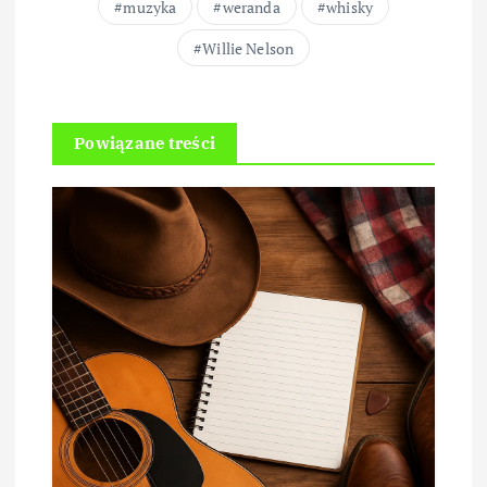
muzyka
weranda
whisky
Willie Nelson
Powiązane treści