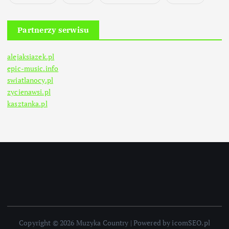
Partnerzy serwisu
alejaksiazek.pl
epic-music.info
swiatlanocy.pl
zycienawsi.pl
kasztanka.pl
Copyright © 2026 Muzyka Country | Powered by icomSEO.pl