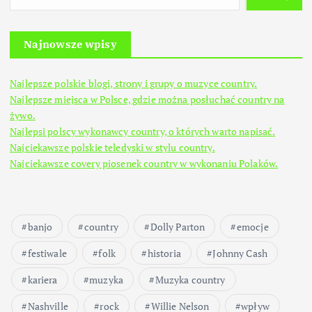
Najnowsze wpisy
Najlepsze polskie blogi, strony i grupy o muzyce country.
Najlepsze miejsca w Polsce, gdzie można posłuchać country na
żywo.
Najlepsi polscy wykonawcy country, o których warto napisać.
Najciekawsze polskie teledyski w stylu country.
Najciekawsze covery piosenek country w wykonaniu Polaków.
banjo
country
Dolly Parton
emocje
festiwale
folk
historia
Johnny Cash
kariera
muzyka
Muzyka country
Nashville
rock
Willie Nelson
wpływ