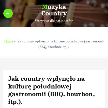
S
Muzyka
k
Country
i
p
Wszystko dla pasjonatów
t
o
c
Home
»
Jak country wpłynęło na kulturę południowej gastronomii
o
(BBQ, bourbon, itp.).
n
t
e
n
t
Jak country wpłynęło na
kulturę południowej
gastronomii (BBQ, bourbon,
itp.).