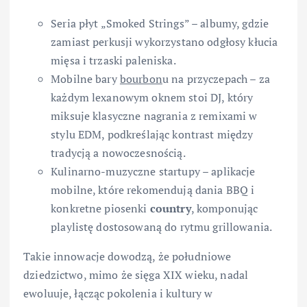
Seria płyt „Smoked Strings” – albumy, gdzie
zamiast perkusji wykorzystano odgłosy kłucia
mięsa i trzaski paleniska.
Mobilne bary
bourbon
u na przyczepach – za
każdym lexanowym oknem stoi DJ, który
miksuje klasyczne nagrania z remixami w
stylu EDM, podkreślając kontrast między
tradycją a nowoczesnością.
Kulinarno-muzyczne startupy – aplikacje
mobilne, które rekomendują dania BBQ i
konkretne piosenki
country
, komponując
playlistę dostosowaną do rytmu grillowania.
Takie innowacje dowodzą, że południowe
dziedzictwo, mimo że sięga XIX wieku, nadal
ewoluuje, łącząc pokolenia i kultury w