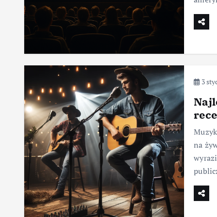
3 sty
Najl
rece
Muzyka
na żyw
wyrazi
public