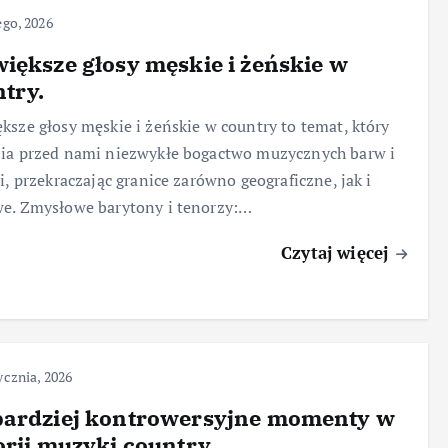
ego, 2026
iększe głosy męskie i żeńskie w
try.
ksze głosy męskie i żeńskie w country to temat, który
ia przed nami niezwykłe bogactwo muzycznych barw i
ii, przekraczając granice zarówno geograficzne, jak i
e. Zmysłowe barytony i tenorzy:…
Czytaj więcej
ycznia, 2026
bardziej kontrowersyjne momenty w
orii muzyki country.