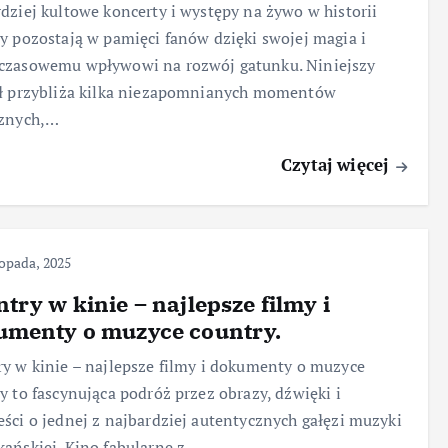
dziej kultowe koncerty i występy na żywo w historii
y pozostają w pamięci fanów dzięki swojej magia i
czasowemu wpływowi na rozwój gatunku. Niniejszy
uł przybliża kilka niezapomnianych momentów
cznych,…
Czytaj więcej
topada, 2025
try w kinie – najlepsze filmy i
umenty o muzyce country.
y w kinie – najlepsze filmy i dokumenty o muzyce
y to fascynująca podróż przez obrazy, dźwięki i
ści o jednej z najbardziej autentycznych gałęzi muzyki
ańskiej. Kino fabularne z…