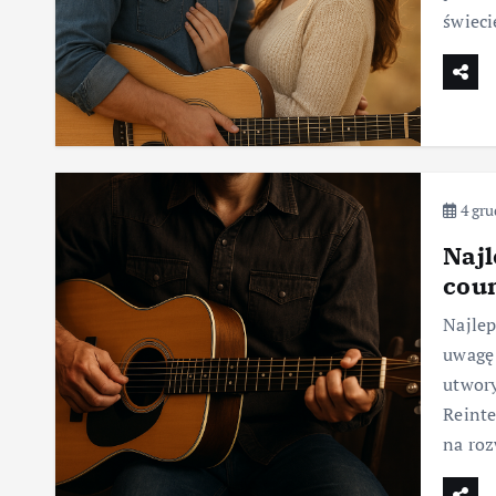
świeci
4 gru
Najl
coun
Najlep
uwagę 
utwory
Reinte
na ro