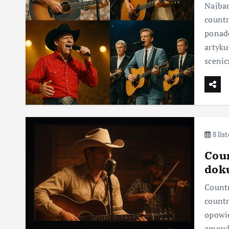
Najbar
countr
ponad
artyk
sceni
8 lis
Coun
dok
Countr
countr
opowie
ameryk