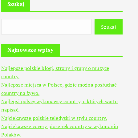
Szukaj
Szukaj
Najnowsze wpisy
Najlepsze polskie blogi, strony i grupy o muzyce
country.
Najlepsze miejsca w Polsce, gdzie można posłuchać
country na żywo.
Najlepsi polscy wykonawcy country, o których warto
napisać.
Najciekawsze polskie teledyski w stylu country.
Najciekawsze covery piosenek country w wykonaniu
Polaków.