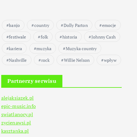
banjo
country
Dolly Parton
emocje
festiwale
folk
historia
Johnny Cash
kariera
muzyka
Muzyka country
Nashville
rock
Willie Nelson
wpływ
Partnerzy serwisu
alejaksiazek.pl
epic-music.info
swiatlanocy.pl
zycienawsi.pl
kasztanka.pl