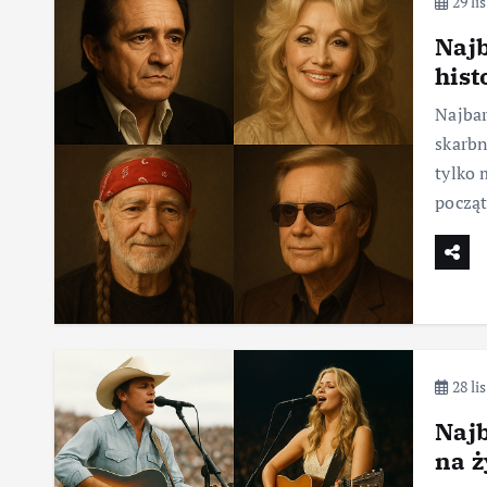
29 li
Najb
hist
Najbar
skarbn
tylko 
począt
28 li
Najb
na ż