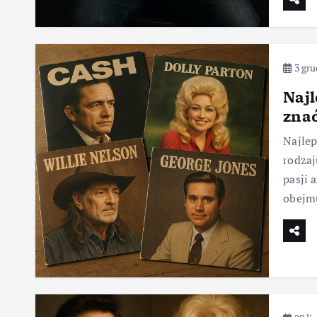
3 gru
Najl
znać
Najlep
rodzaj
pasji 
obejmu