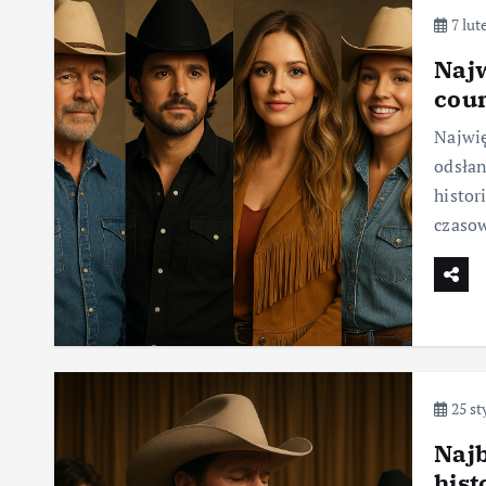
7 lut
Najw
coun
Najwię
odsłan
histor
czasow
25 st
Naj
hist