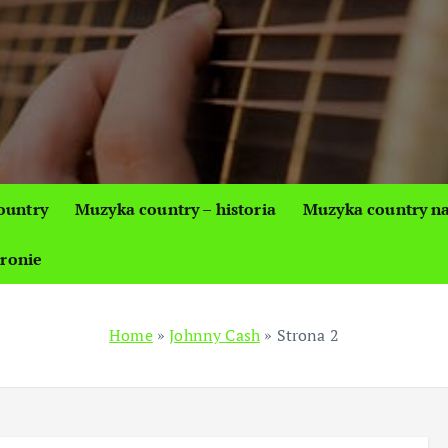
ountry
Muzyka country – historia
Muzyka country na
tronie
Home
»
Johnny Cash
»
Strona 2