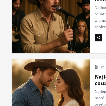
Najbar
countr
w anna
społec
5 gru
Najl
coun
Najlep
przed 
przetr