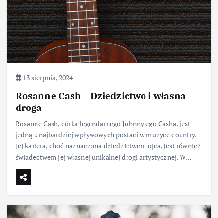
13 sierpnia, 2024
Rosanne Cash – Dziedzictwo i własna
droga
Rosanne Cash, córka legendarnego Johnny’ego Casha, jest
jedną z najbardziej wpływowych postaci w muzyce country.
Jej kariera, choć naznaczona dziedzictwem ojca, jest również
świadectwem jej własnej unikalnej drogi artystycznej. W…