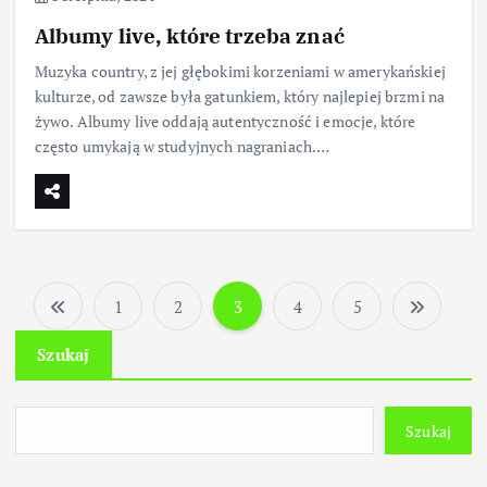
Albumy live, które trzeba znać
Muzyka country, z jej głębokimi korzeniami w amerykańskiej
kulturze, od zawsze była gatunkiem, który najlepiej brzmi na
żywo. Albumy live oddają autentyczność i emocje, które
często umykają w studyjnych nagraniach.…
1
2
3
4
5
S
Szukaj
t
r
Szukaj