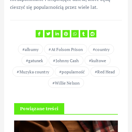
cieszyć się popularnością przez wiele lat.
albumy
At Folsom Prison
country
gatunek
Johnny Cash
kultowe
Muzyka country
popularność
Red Head
Willie Nelson
Powiązane treści