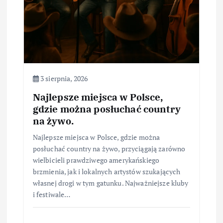
3 sierpnia, 2026
Najlepsze miejsca w Polsce,
gdzie można posłuchać country
na żywo.
Najlepsze miejsca w Polsce, gdzie można
posłuchać country na żywo, przyciągają zarówno
wielbicieli prawdziwego amerykańskiego
brzmienia, jak i lokalnych artystów szukających
własnej drogi w tym gatunku. Najważniejsze kluby
i festiwale…