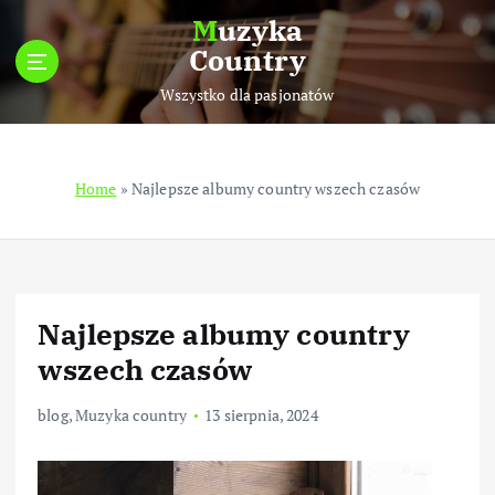
S
Muzyka
k
Country
i
p
Wszystko dla pasjonatów
t
o
c
Home
»
Najlepsze albumy country wszech czasów
o
n
t
e
n
t
Najlepsze albumy country
wszech czasów
blog
,
Muzyka country
13 sierpnia, 2024