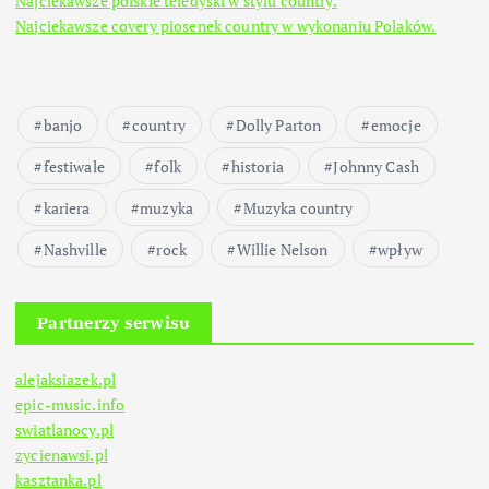
Najciekawsze polskie teledyski w stylu country.
Najciekawsze covery piosenek country w wykonaniu Polaków.
banjo
country
Dolly Parton
emocje
festiwale
folk
historia
Johnny Cash
kariera
muzyka
Muzyka country
Nashville
rock
Willie Nelson
wpływ
Partnerzy serwisu
alejaksiazek.pl
epic-music.info
swiatlanocy.pl
zycienawsi.pl
kasztanka.pl