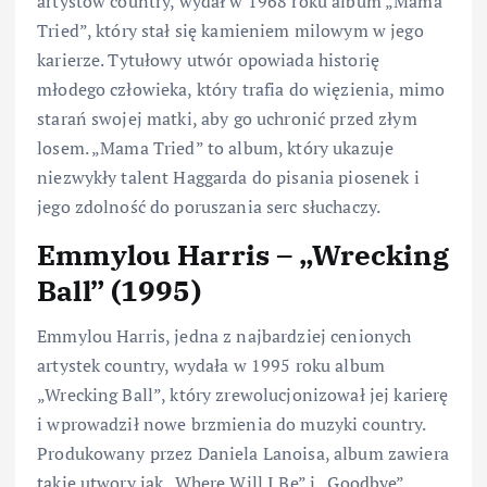
artystów country, wydał w 1968 roku album „Mama
Tried”, który stał się kamieniem milowym w jego
karierze. Tytułowy utwór opowiada historię
młodego człowieka, który trafia do więzienia, mimo
starań swojej matki, aby go uchronić przed złym
losem. „Mama Tried” to album, który ukazuje
niezwykły talent Haggarda do pisania piosenek i
jego zdolność do poruszania serc słuchaczy.
Emmylou Harris – „Wrecking
Ball” (1995)
Emmylou Harris, jedna z najbardziej cenionych
artystek country, wydała w 1995 roku album
„Wrecking Ball”, który zrewolucjonizował jej karierę
i wprowadził nowe brzmienia do muzyki country.
Produkowany przez Daniela Lanoisa, album zawiera
takie utwory jak „Where Will I Be” i „Goodbye”,