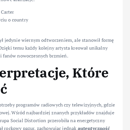
 Carter
ciu o country
był jedynie wiernym odtworzeniem, ale stanowił formę
Dzięki temu każdy kolejny artysta kreował unikalny
k i fanów nowoczesnych brzmień.
rpretacje, Które
ęć
otrzeby programów radiowych czy telewizyjnych, gdzie
wej. Wśród najbardziej znanych przykładów znajduje
upa Social Distortion przerobiła na energetyczny
ał rockowy pazur, zachowując jednak
autentyczność