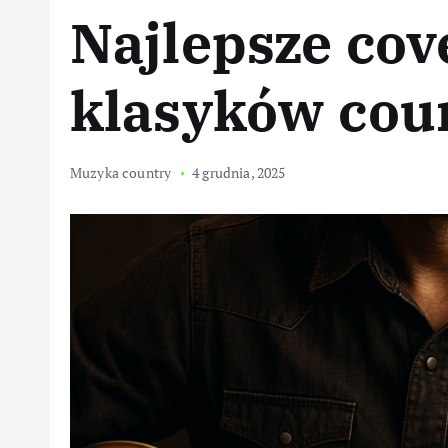
Najlepsze cov
klasyków cou
Muzyka country
4 grudnia, 2025