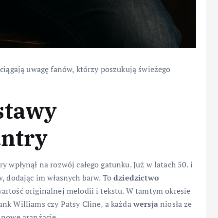
yciągają uwagę fanów, którzy poszukują świeżego
stawy
untry
y wpłynął na rozwój całego gatunku. Już w latach 50. i
w, dodając im własnych barw. To
dziedzictwo
rtość originalnej melodii i tekstu. W tamtym okresie
ank Williams czy Patsy Cline, a każda
wersja
niosła ze
 nowe aranżacje.