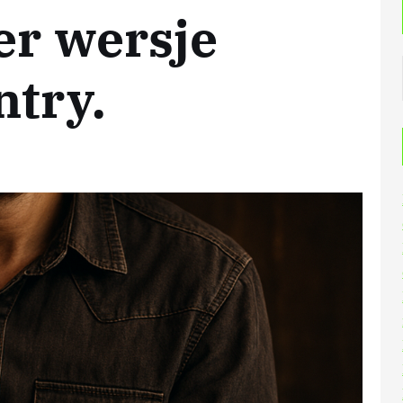
er wersje
ntry.