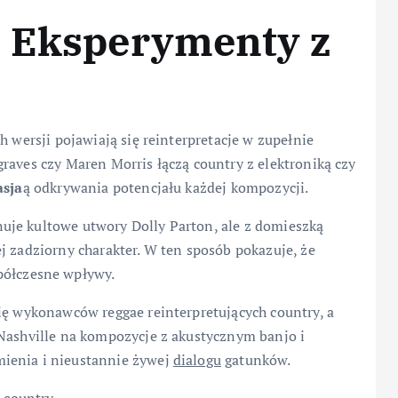
i Eksperymenty z
h wersji pojawiają się reinterpretacje w zupełnie
raves czy Maren Morris łączą country z elektroniką czy
asja
ą odkrywania potencjału każdej kompozycji.
uje kultowe utwory Dolly Parton, ale z domieszką
j zadziorny charakter. W ten sposób pokazuje, że
półczesne wpływy.
ię wykonawców reggae reinterpretujących country, a
 Nashville na kompozycje z akustycznym banjo i
ienia i nieustannie żywej
dialogu
gatunków.