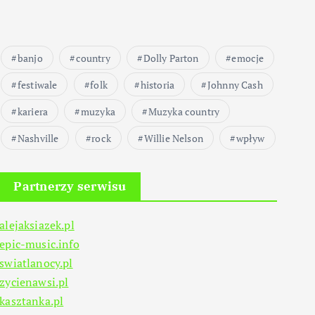
banjo
country
Dolly Parton
emocje
festiwale
folk
historia
Johnny Cash
kariera
muzyka
Muzyka country
Nashville
rock
Willie Nelson
wpływ
Partnerzy serwisu
alejaksiazek.pl
epic-music.info
swiatlanocy.pl
zycienawsi.pl
kasztanka.pl