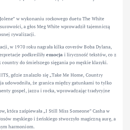
n „Jolene” w wykonaniu rockowego duetu The White
i surowości, a głos Meg White wprowadził tajemniczą
snej rywalizacji.
acji, w 1970 roku nagrała kilka coverów Boba Dylana,
terpretacje podkreśliły
emocja
i liryczność tekstów, co z
k country do śmielszego sięgania po męskie klasyki.
TS, gdzie znalazło się „Take Me Home, Country
a udowodniła, że granica między gatunkami to tylko
enty gospel, jazzu i rocka, wprowadzając tradycyjne
ow, która zaśpiewała „I Still Miss Someone” Casha w
osów męskiego i żeńskiego stworzyło magiczną aurę, a
ranym harmoniom.