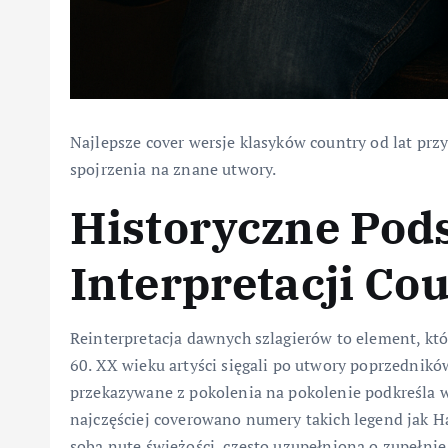
Najlepsze cover wersje klasyków country od lat prz
spojrzenia na znane utwory.
Historyczne Pod
Interpretacji Co
Reinterpretacja dawnych szlagierów to element, któr
60. XX wieku artyści sięgali po utwory poprzednikó
przekazywane z pokolenia na pokolenie podkreśla wa
najczęściej coverowano numery takich legend jak H
sobą nutę świeżości, często uzupełnioną o zupełnie