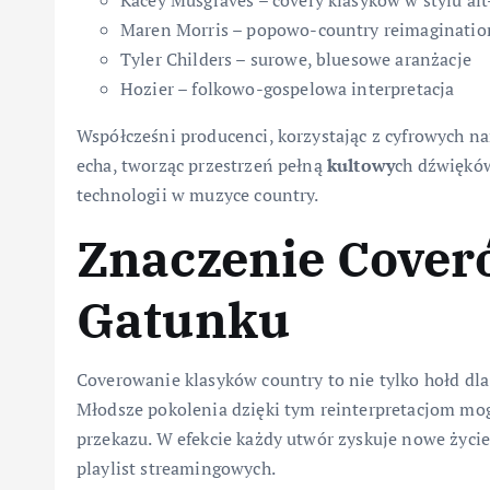
Kacey Musgraves – covery klasyków w stylu al
Maren Morris – popowo-country reimaginatio
Tyler Childers – surowe, bluesowe aranżacje
Hozier – folkowo-gospelowa interpretacja
Współcześni producenci, korzystając z cyfrowych nar
echa, tworząc przestrzeń pełną
kultowy
ch dźwięków
technologii w muzyce country.
Znaczenie Cover
Gatunku
Coverowanie klasyków country to nie tylko hołd dla p
Młodsze pokolenia dzięki tym reinterpretacjom mo
przekazu. W efekcie każdy utwór zyskuje nowe życie,
playlist streamingowych.