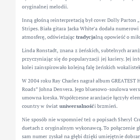
oryginalnej melodii.
Inną głośną reinterpretacją był cover Dolly Parto
Stripes. Biała gitara Jacka White’a dodała numerow
atmosferę, odświeżając
tradycja
lną opowieść o miło
Linda Ronstadt, znana z żeńskich, subtelnych aranż
przyczyniając się do popularyzacji jej kariery. Jej in
kolei zainspirowało kolejną falę żeńskich wokaliste
W 2004 roku Ray Charles nagrał album GREATEST HI
Roads” Johna Denvera. Jego bluesowo-soulowa wersj
umowna kreska. Współczesne aranżacje łączyły elem
country w świat
uniwersalność
i brzmień.
Nie sposób nie wspomnieć też o popisach Sheryl Cr
duetach z oryginalnym wykonawcą. To połączenie gł
sam numer zyskał na głębi dzięki umiejętnie dob