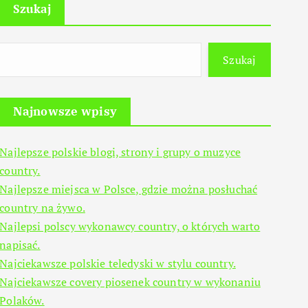
Szukaj
Szukaj
Najnowsze wpisy
Najlepsze polskie blogi, strony i grupy o muzyce
country.
Najlepsze miejsca w Polsce, gdzie można posłuchać
country na żywo.
Najlepsi polscy wykonawcy country, o których warto
napisać.
Najciekawsze polskie teledyski w stylu country.
Najciekawsze covery piosenek country w wykonaniu
Polaków.