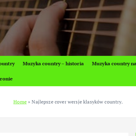
ountry
Muzyka country – historia
Muzyka country na
tronie
Home
»
Najlepsze cover wersje klasyków country.