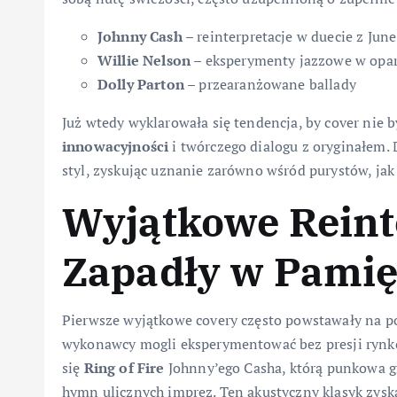
Johnny Cash
– reinterpretacje w duecie z June
Willie Nelson
– eksperymenty jazzowe w opar
Dolly Parton
– przearanżowane ballady
Już wtedy wyklarowała się tendencja, by cover nie 
innowacyjności
i twórczego dialogu z oryginałem. 
styl, zyskując uznanie zarówno wśród purystów, ja
Wyjątkowe Reinte
Zapadły w Pami
Pierwsze wyjątkowe covery często powstawały na p
wykonawcy mogli eksperymentować bez presji rynko
się
Ring of Fire
Johnny’ego Casha, którą punkowa gr
hymn ulicznych imprez. Ten akustyczny klasyk zysk