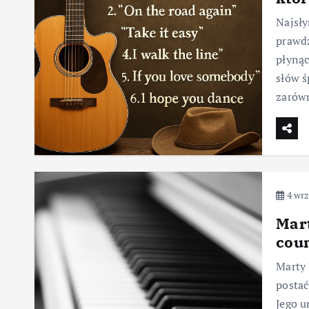
Najsły
prawdz
płynąc
słów ś
zaró
4 wrz
Mar
cou
Marty 
postać
Jego u