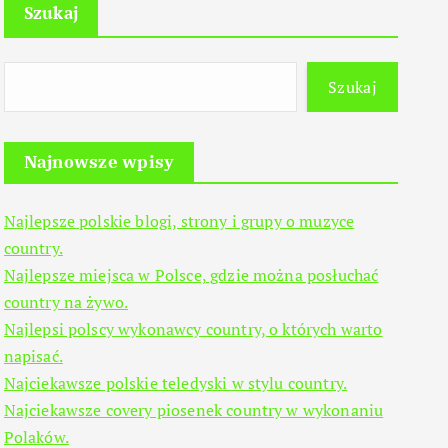
Szukaj
Szukaj
Najnowsze wpisy
Najlepsze polskie blogi, strony i grupy o muzyce
country.
Najlepsze miejsca w Polsce, gdzie można posłuchać
country na żywo.
Najlepsi polscy wykonawcy country, o których warto
napisać.
Najciekawsze polskie teledyski w stylu country.
Najciekawsze covery piosenek country w wykonaniu
Polaków.