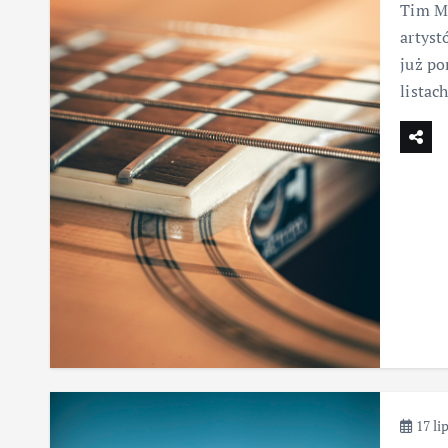
Tim Mc
artyst
już po
listac
17 li