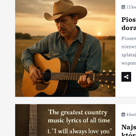
12 kw
Pios
dora
Piosen
niezwy
splata
wspom
4 kwi
Najs
któr