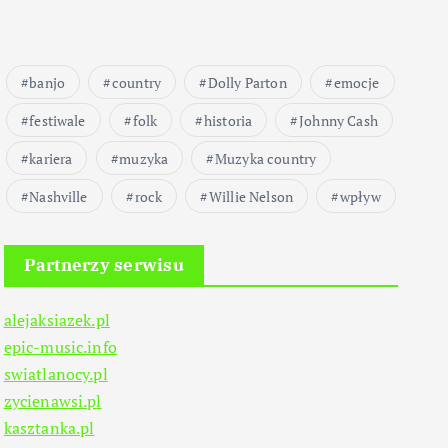
banjo
country
Dolly Parton
emocje
festiwale
folk
historia
Johnny Cash
kariera
muzyka
Muzyka country
Nashville
rock
Willie Nelson
wpływ
Partnerzy serwisu
alejaksiazek.pl
epic-music.info
swiatlanocy.pl
zycienawsi.pl
kasztanka.pl