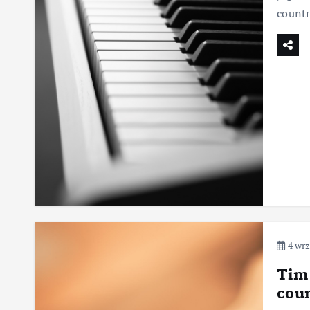
countr
4 wrz
Tim
cou