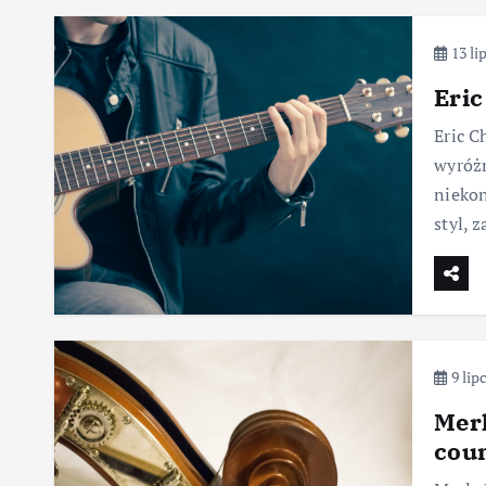
13 li
Eric
Eric C
wyróżn
niekon
styl, 
9 lip
Merl
cou