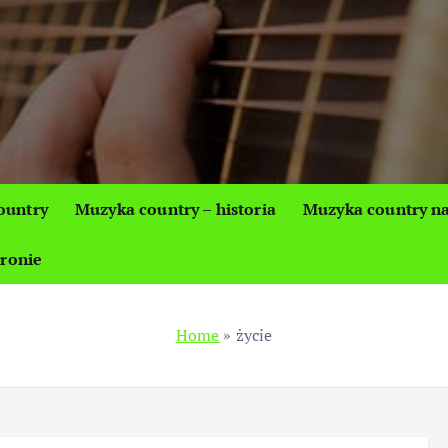
ountry
Muzyka country – historia
Muzyka country na
tronie
Home
»
życie