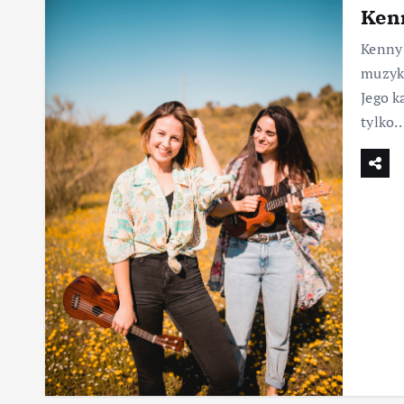
Kenn
Kenny 
muzyki
Jego k
tylko