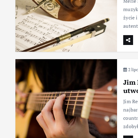
Merle 
muzyki
życie 
autent
2 lip
Jim 
utw
Jim Re
najbar
countr
zdobył