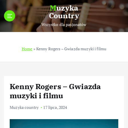
S
Muzyka
k
Country
i
p
Wszystko dla pasjonatów
t
o
c
Home
»
Kenny Rogers – Gwiazda muzyki i filmu
o
n
t
e
n
t
Kenny Rogers – Gwiazda
muzyki i filmu
Muzyka country
17 lipca, 2024