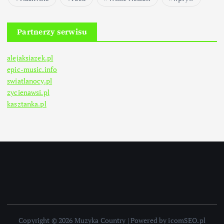
Partnerzy serwisu
alejaksiazek.pl
epic-music.info
swiatlanocy.pl
zycienawsi.pl
kasztanka.pl
Copyright © 2026 Muzyka Country | Powered by icomSEO.pl