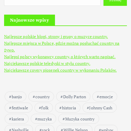
Najnowsze wpisy
Najlepsze polskie blogi, strony i grupy o muzyce country.
Najlepsze miejsca w Polsce, gdzie można posłuchać country na
żywo.
Najlepsi polscy wykonawcy country, o których warto napisać.
Najciekawsze polskie teledyski w stylu country.
Najciekawsze covery piosenek country w wykonaniu Polaków.
banjo
country
Dolly Parton
emocje
festiwale
folk
historia
Johnny Cash
kariera
muzyka
Muzyka country
Nashville
rock
Willie Nelson
wpływ