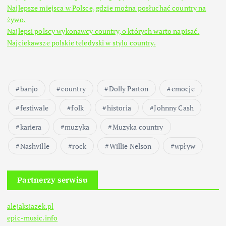
Najlepsze miejsca w Polsce, gdzie można posłuchać country na
żywo.
Najlepsi polscy wykonawcy country, o których warto napisać.
Najciekawsze polskie teledyski w stylu country.
banjo
country
Dolly Parton
emocje
festiwale
folk
historia
Johnny Cash
kariera
muzyka
Muzyka country
Nashville
rock
Willie Nelson
wpływ
Partnerzy serwisu
alejaksiazek.pl
epic-music.info