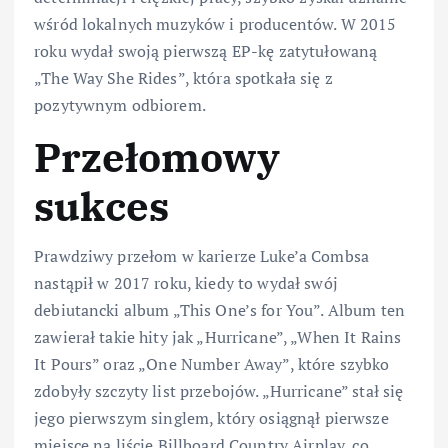
wśród lokalnych muzyków i producentów. W 2015
roku wydał swoją pierwszą EP-kę zatytułowaną
„The Way She Rides”, która spotkała się z
pozytywnym odbiorem.
Przełomowy
sukces
Prawdziwy przełom w karierze Luke’a Combsa
nastąpił w 2017 roku, kiedy to wydał swój
debiutancki album „This One’s for You”. Album ten
zawierał takie hity jak „Hurricane”, „When It Rains
It Pours” oraz „One Number Away”, które szybko
zdobyły szczyty list przebojów. „Hurricane” stał się
jego pierwszym singlem, który osiągnął pierwsze
miejsce na liście Billboard Country Airplay, co