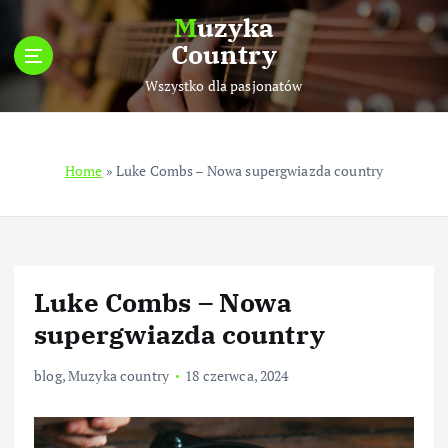
S
Muzyka
k
Country
i
p
Wszystko dla pasjonatów
t
o
c
Home
»
Luke Combs – Nowa supergwiazda country
o
n
t
e
n
t
Luke Combs – Nowa
supergwiazda country
blog
,
Muzyka country
18 czerwca, 2024