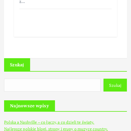
z…
Szukaj
Szukaj
Najnowsze wpisy
Polska a Nashville – co łączy, a co dzieli te światy.
Najlepsze polskie blogi, strony i grupy o muzyce country.