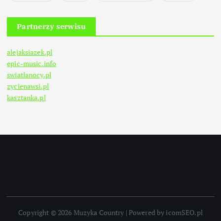
Partnerzy serwisu
alejaksiazek.pl
epic-music.info
swiatlanocy.pl
zycienawsi.pl
kasztanka.pl
Copyright © 2026 Muzyka Country | Powered by icomSEO.pl