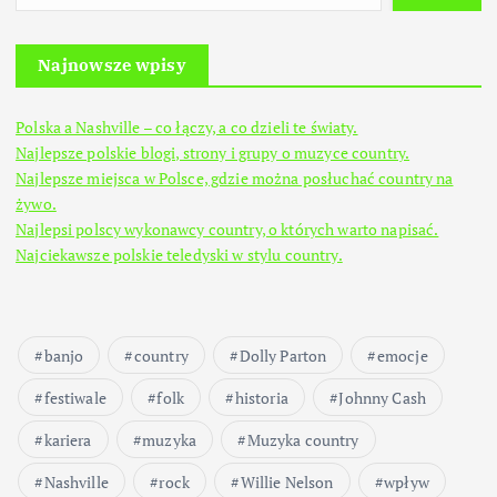
Najnowsze wpisy
Polska a Nashville – co łączy, a co dzieli te światy.
Najlepsze polskie blogi, strony i grupy o muzyce country.
Najlepsze miejsca w Polsce, gdzie można posłuchać country na
żywo.
Najlepsi polscy wykonawcy country, o których warto napisać.
Najciekawsze polskie teledyski w stylu country.
banjo
country
Dolly Parton
emocje
festiwale
folk
historia
Johnny Cash
kariera
muzyka
Muzyka country
Nashville
rock
Willie Nelson
wpływ