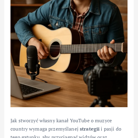
Jak stworzyć własny kanał YouTube o muzyce
country wymaga przemyślanej
strategii
i pasji do
tego gatunku, aby przyciągnąć widzów oraz