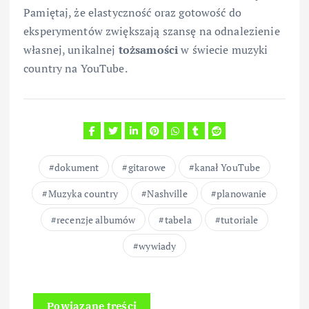
Pamiętaj, że elastyczność oraz gotowość do
eksperymentów zwiększają szansę na odnalezienie
własnej, unikalnej
tożsamości
w świecie muzyki
country na YouTube.
dokument
gitarowe
kanał YouTube
Muzyka country
Nashville
planowanie
recenzje albumów
tabela
tutoriale
wywiady
Powiązane treści