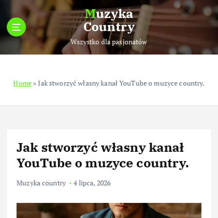
S
Muzyka
k
Country
i
p
Wszystko dla pasjonatów
t
o
c
Home
»
Jak stworzyć własny kanał YouTube o muzyce country.
o
n
t
e
n
t
Jak stworzyć własny kanał
YouTube o muzyce country.
Muzyka country
4 lipca, 2026