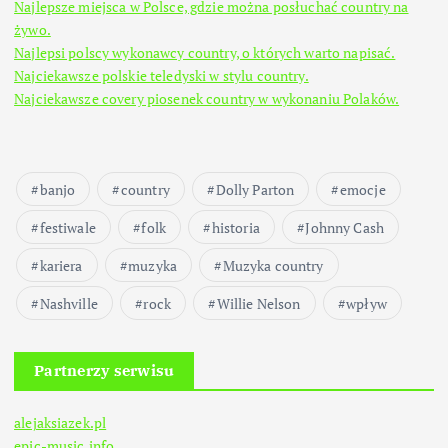
Najlepsze miejsca w Polsce, gdzie można posłuchać country na
żywo.
Najlepsi polscy wykonawcy country, o których warto napisać.
Najciekawsze polskie teledyski w stylu country.
Najciekawsze covery piosenek country w wykonaniu Polaków.
banjo
country
Dolly Parton
emocje
festiwale
folk
historia
Johnny Cash
kariera
muzyka
Muzyka country
Nashville
rock
Willie Nelson
wpływ
Partnerzy serwisu
alejaksiazek.pl
epic-music.info