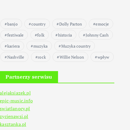
banjo
country
Dolly Parton
emocje
festiwale
folk
historia
Johnny Cash
kariera
muzyka
Muzyka country
Nashville
rock
Willie Nelson
wpływ
Partnerzy serwisu
alejaksiazek.pl
epic-music.info
swiatlanocy.pl
zycienawsi.pl
kasztanka.pl