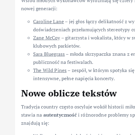
Wśród młodych wykonawców wyróżniają się cztery 
nowej generacji:
Caroline Lane
– jej głos łączy delikatność z w
doświadczeniach przełamujących stereotypy c
Zane McCoy
– gitarzysta i wokalista, który w
klubowych parkietów.
Sara Bluegrass
– młoda skrzypaczka znana z en
publiczność na festiwalach.
The Wild Pines
– zespół, w którym spotyka si
intensywne, pełne napięcia koncerty.
Nowe oblicze tekstów
Tradycja country często oscyluje wokół historii mi
stawia na
autentyczność
i różnorodne problemy sp
znajdują się: