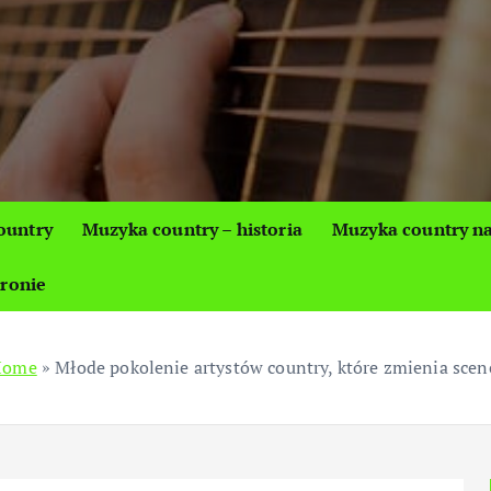
ountry
Muzyka country – historia
Muzyka country na
tronie
Home
»
Młode pokolenie artystów country, które zmienia scen