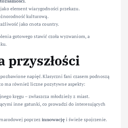
e
tożsamości
.
 jako element wiarygodności przekazu.
różnorodność kulturową.
ażliwość jako cnota country.
olenia gotowego stawić czoła wyzwaniom, a
ku.
 przyszłości
ą pozbawione napięć. Klasyczni fani czasem podnoszą
 to ma również liczne pozytywne aspekty:
nego kręgu – zwłaszcza młodzieży z miast.
ącymi inne gatunki, co prowadzi do interesujących
dzynarodowej poprzez
innowację
i świeże spojrzenie.