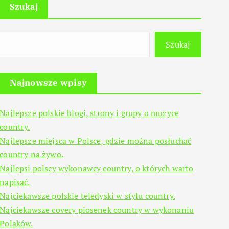
Szukaj
Szukaj
Najnowsze wpisy
Najlepsze polskie blogi, strony i grupy o muzyce
country.
Najlepsze miejsca w Polsce, gdzie można posłuchać
country na żywo.
Najlepsi polscy wykonawcy country, o których warto
napisać.
Najciekawsze polskie teledyski w stylu country.
Najciekawsze covery piosenek country w wykonaniu
Polaków.