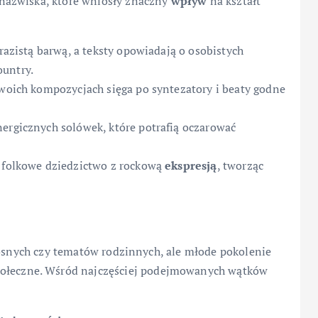
nazwiska, które wniosły znaczny
wpływ
na kształt
yrazistą barwą, a teksty opowiadają o osobistych
ountry.
 swoich kompozycjach sięga po syntezatory i beaty godne
ergicznych solówek, które potrafią oczarować
ę folkowe dziedzictwo z rockową
ekspresją
, tworząc
łosnych czy tematów rodzinnych, ale młode pokolenie
ołeczne. Wśród najczęściej podejmowanych wątków