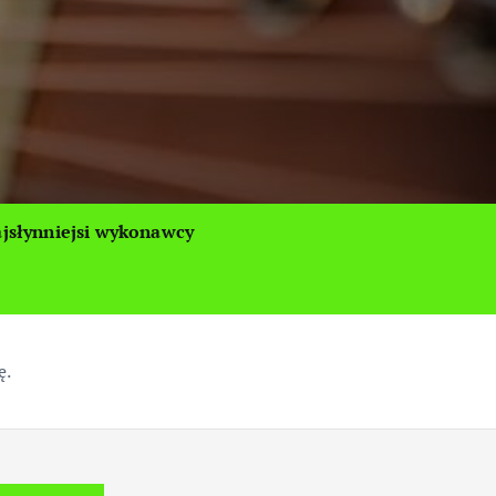
jsłynniejsi wykonawcy
ę.