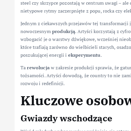
steel czy skrzypce pozostają w centrum uwagi – ale 
nietypowe rytmy zaczerpnięte z popu, rocka czy elek
Jednym z ciekawszych przejawów tej transformacji j
nowoczesnym
produkcją
. Artyści korzystają z cy
wzbogacić je o warstwy dźwiękowe, wcześniej nieob
które trafiają zarówno do wielbicieli starych, osadz
poszukującej energii i
eksperymentu
.
Ta
rewolucja
w zakresie produkcji sprawia, że gatun
tożsamości. Artyści dowodzą, że country to nie zam
rozwoju i redefinicji.
Kluczowe osobow
Gwiazdy wschodzące