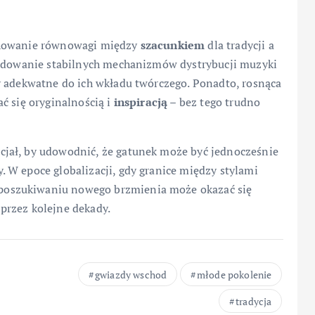
chowanie równowagi między
szacunkiem
dla tradycji a
zbudowanie stabilnych mechanizmów dystrybucji muzyki
y adekwatne do ich wkładu twórczego. Ponadto, rosnąca
ć się oryginalnością i
inspiracją
– bez tego trudno
jał, by udowodnić, że gatunek może być jednocześnie
 W epoce globalizacji, gdy granice między stylami
poszukiwaniu nowego brzmienia może okazać się
przez kolejne dekady.
gwiazdy wschod
młode pokolenie
tradycja