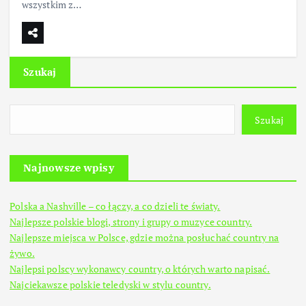
wszystkim z…
Szukaj
Szukaj
Najnowsze wpisy
Polska a Nashville – co łączy, a co dzieli te światy.
Najlepsze polskie blogi, strony i grupy o muzyce country.
Najlepsze miejsca w Polsce, gdzie można posłuchać country na
żywo.
Najlepsi polscy wykonawcy country, o których warto napisać.
Najciekawsze polskie teledyski w stylu country.