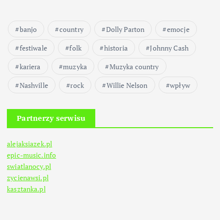
banjo
country
Dolly Parton
emocje
festiwale
folk
historia
Johnny Cash
kariera
muzyka
Muzyka country
Nashville
rock
Willie Nelson
wpływ
Partnerzy serwisu
alejaksiazek.pl
epic-music.info
swiatlanocy.pl
zycienawsi.pl
kasztanka.pl