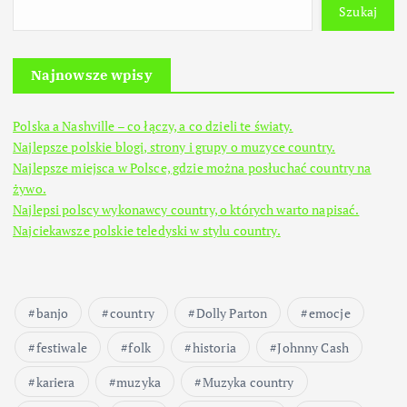
Szukaj
Najnowsze wpisy
Polska a Nashville – co łączy, a co dzieli te światy.
Najlepsze polskie blogi, strony i grupy o muzyce country.
Najlepsze miejsca w Polsce, gdzie można posłuchać country na
żywo.
Najlepsi polscy wykonawcy country, o których warto napisać.
Najciekawsze polskie teledyski w stylu country.
banjo
country
Dolly Parton
emocje
festiwale
folk
historia
Johnny Cash
kariera
muzyka
Muzyka country