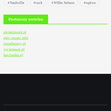
Nashville
rock
Willie Nelson
wpływ
Partnerzy serwisu
alejaksiazek.pl
epic-music.info
swiatlanocy.pl
zycienawsi.pl
kasztanka.pl