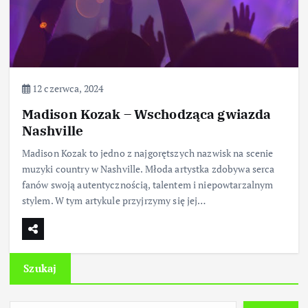
12 czerwca, 2024
Madison Kozak – Wschodząca gwiazda
Nashville
Madison Kozak to jedno z najgorętszych nazwisk na scenie
muzyki country w Nashville. Młoda artystka zdobywa serca
fanów swoją autentycznością, talentem i niepowtarzalnym
stylem. W tym artykule przyjrzymy się jej…
Szukaj