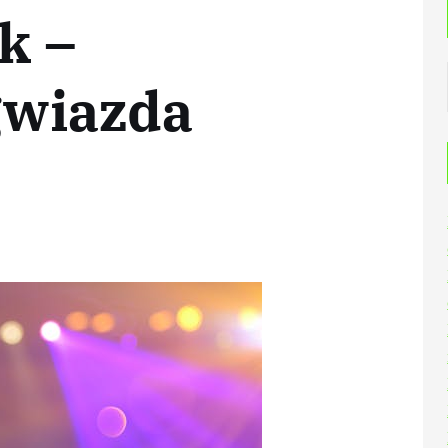
k –
gwiazda