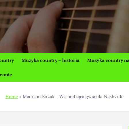
ountry
Muzyka country – historia
Muzyka country na
tronie
Home
»
Madison Kozak – Wschodząca gwiazda Nashville