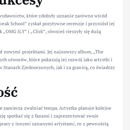
wydawnictw, które zdobyły uznanie zarówno wśród
break School” zyskał pozytywne recenzje i przyniósł jej
k „OMG ILY” i „Click”, również cieszyły się dużą
nad nowymi projektami. Jej najnowszy album, „The
ch utworów, które pokazują jej rozwój jako artystki i
Stanach Zjednoczonych, jak i za granicą, co świadczy
ość
e zamierza zwalniać tempa. Artystka planuje kolejne
zję spotkać się z fanami i zaprezentować swoje
racy z innymi uznanymi artystami, co z pewnością