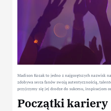
Madison Kozak to jedno z najgorętszych nazwisk na
zdobywa serca fanów swoją autentycznością, talen
przyjrzymy się jej drodze do sukcesu, inspiracjom 
Początki karier