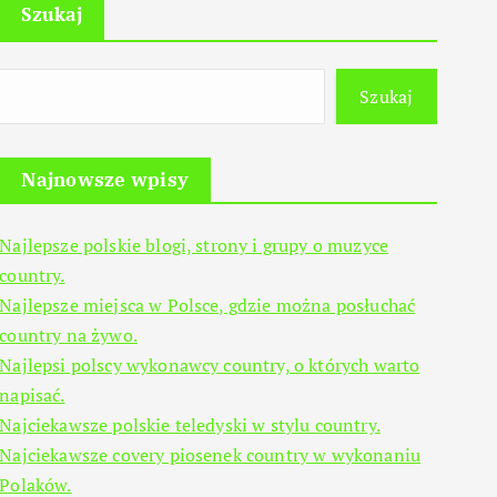
Szukaj
Szukaj
Najnowsze wpisy
Najlepsze polskie blogi, strony i grupy o muzyce
country.
Najlepsze miejsca w Polsce, gdzie można posłuchać
country na żywo.
Najlepsi polscy wykonawcy country, o których warto
napisać.
Najciekawsze polskie teledyski w stylu country.
Najciekawsze covery piosenek country w wykonaniu
Polaków.