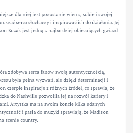
jsze dla niej jest pozostanie wierną sobie i swojej
uszać serca słuchaczy i inspirować ich do działania. Jej
son Kozak jest jedną z najbardziej obiecujących gwiazd
óra zdobywa serca fanów swoją autentycznością,
kcesu była pełna wyzwań, ale dzięki determinacji i
son czerpie inspiracje z różnych źródeł, co sprawia, że
zka do Nashville pozwoliła jej na rozwój kariery i
mi. Artystka ma na swoim koncie kilka udanych
ntyczność i pasja do muzyki sprawiają, że Madison
na scenie country.