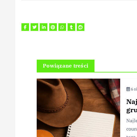
Powiązane treści
6 s
Naj
gru
Najl
coun