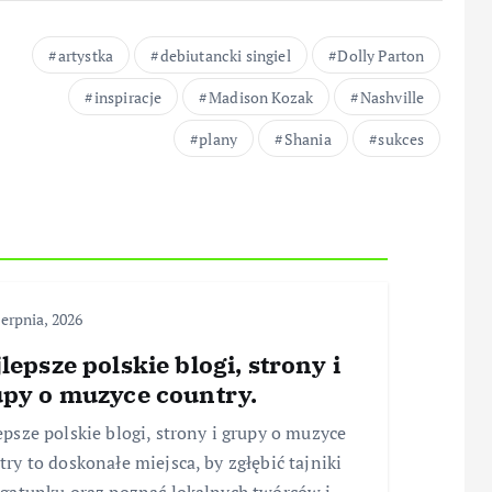
artystka
debiutancki singiel
Dolly Parton
inspiracje
Madison Kozak
Nashville
plany
Shania
sukces
ierpnia, 2026
lepsze polskie blogi, strony i
py o muzyce country.
epsze polskie blogi, strony i grupy o muzyce
try to doskonałe miejsca, by zgłębić tajniki