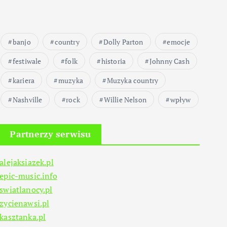
banjo
country
Dolly Parton
emocje
festiwale
folk
historia
Johnny Cash
kariera
muzyka
Muzyka country
Nashville
rock
Willie Nelson
wpływ
Partnerzy serwisu
alejaksiazek.pl
epic-music.info
swiatlanocy.pl
zycienawsi.pl
kasztanka.pl