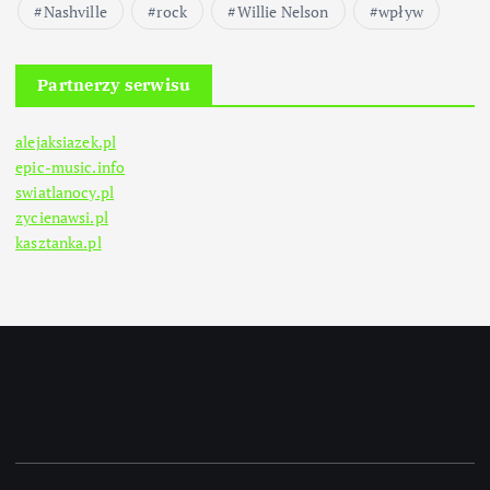
Nashville
rock
Willie Nelson
wpływ
Partnerzy serwisu
alejaksiazek.pl
epic-music.info
swiatlanocy.pl
zycienawsi.pl
kasztanka.pl