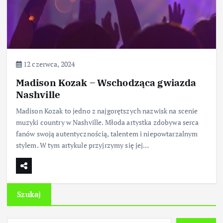
12 czerwca, 2024
Madison Kozak – Wschodząca gwiazda
Nashville
Madison Kozak to jedno z najgorętszych nazwisk na scenie
muzyki country w Nashville. Młoda artystka zdobywa serca
fanów swoją autentycznością, talentem i niepowtarzalnym
stylem. W tym artykule przyjrzymy się jej…
Szukaj