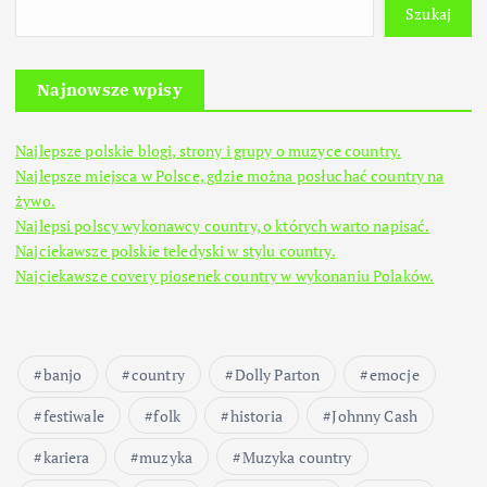
Szukaj
Najnowsze wpisy
Najlepsze polskie blogi, strony i grupy o muzyce country.
Najlepsze miejsca w Polsce, gdzie można posłuchać country na
żywo.
Najlepsi polscy wykonawcy country, o których warto napisać.
Najciekawsze polskie teledyski w stylu country.
Najciekawsze covery piosenek country w wykonaniu Polaków.
banjo
country
Dolly Parton
emocje
festiwale
folk
historia
Johnny Cash
kariera
muzyka
Muzyka country