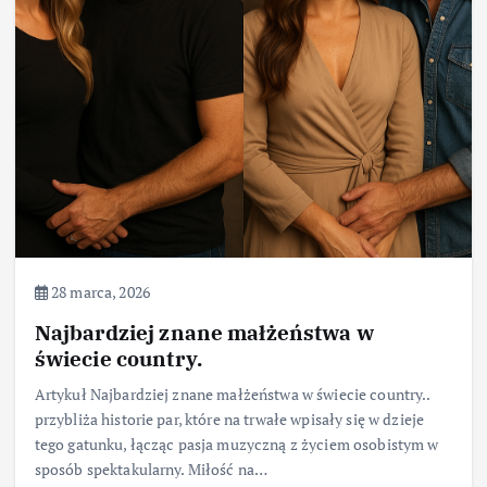
28 marca, 2026
Najbardziej znane małżeństwa w
świecie country.
Artykuł Najbardziej znane małżeństwa w świecie country..
przybliża historie par, które na trwałe wpisały się w dzieje
tego gatunku, łącząc pasja muzyczną z życiem osobistym w
sposób spektakularny. Miłość na…