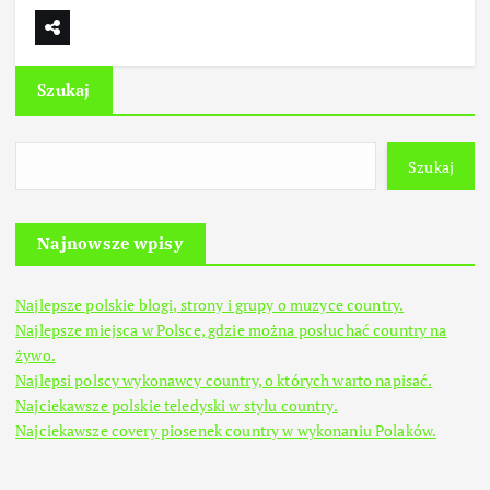
Szukaj
Szukaj
Najnowsze wpisy
Najlepsze polskie blogi, strony i grupy o muzyce country.
Najlepsze miejsca w Polsce, gdzie można posłuchać country na
żywo.
Najlepsi polscy wykonawcy country, o których warto napisać.
Najciekawsze polskie teledyski w stylu country.
Najciekawsze covery piosenek country w wykonaniu Polaków.