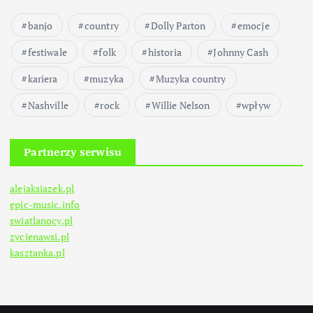
banjo
country
Dolly Parton
emocje
festiwale
folk
historia
Johnny Cash
kariera
muzyka
Muzyka country
Nashville
rock
Willie Nelson
wpływ
Partnerzy serwisu
alejaksiazek.pl
epic-music.info
swiatlanocy.pl
zycienawsi.pl
kasztanka.pl