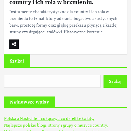
country i ich rola w brzmieniu.
Instrumenty charakterystyczne dla country i ich rola w
brzmieniu to temat, który odsłania bogactwo akustycznych
barw, prostotę formy oraz głębię przekazu płynącą z każdej
struny czy drgającej stalówki. Historyczne korzenie…
Szukaj
Szukaj
Najnowsze wpisy
Polska a Nashville – co łączy, a co dzieli te światy.
Najlepsze polskie blogi, strony i grupy o muzyce country.