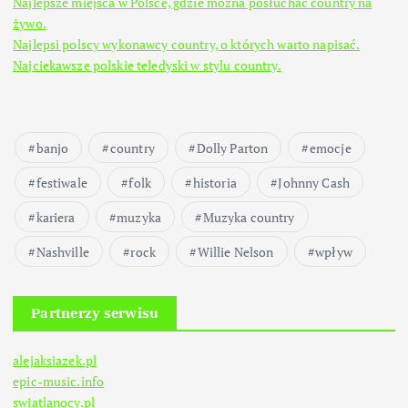
Najlepsze miejsca w Polsce, gdzie można posłuchać country na
żywo.
Najlepsi polscy wykonawcy country, o których warto napisać.
Najciekawsze polskie teledyski w stylu country.
banjo
country
Dolly Parton
emocje
festiwale
folk
historia
Johnny Cash
kariera
muzyka
Muzyka country
Nashville
rock
Willie Nelson
wpływ
Partnerzy serwisu
alejaksiazek.pl
epic-music.info
swiatlanocy.pl