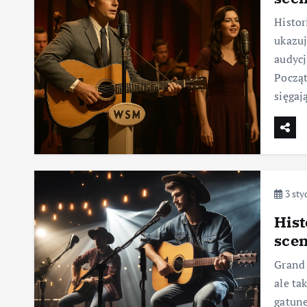
Histor
ukazuj
audycj
Począt
sięga
3 sty
Hist
sce
Grand 
ale ta
gatun