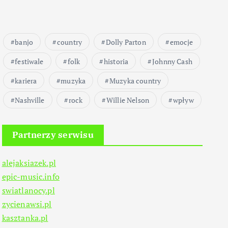
banjo
country
Dolly Parton
emocje
festiwale
folk
historia
Johnny Cash
kariera
muzyka
Muzyka country
Nashville
rock
Willie Nelson
wpływ
Partnerzy serwisu
alejaksiazek.pl
epic-music.info
swiatlanocy.pl
zycienawsi.pl
kasztanka.pl