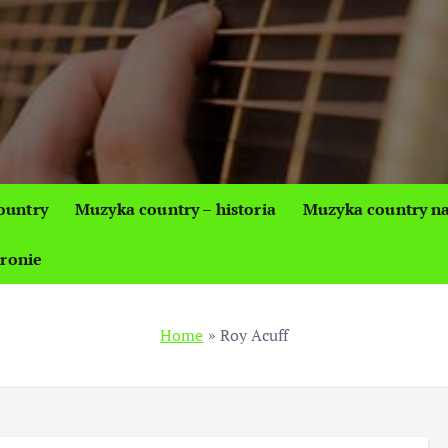
ountry
Muzyka country – historia
Muzyka country na
tronie
Home
»
Roy Acuff