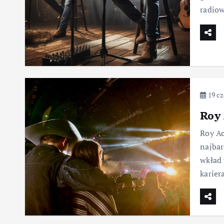
radiow
19 cz
Roy 
Roy Ac
najbar
wkład 
karier