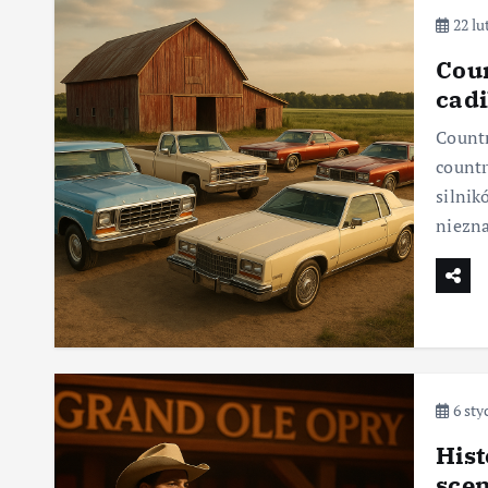
22 lu
Cou
cadi
Countr
countr
silnik
niezna
6 sty
Hist
scen