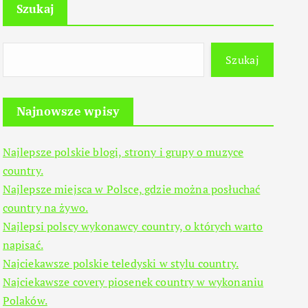
Szukaj
Szukaj
Najnowsze wpisy
Najlepsze polskie blogi, strony i grupy o muzyce
country.
Najlepsze miejsca w Polsce, gdzie można posłuchać
country na żywo.
Najlepsi polscy wykonawcy country, o których warto
napisać.
Najciekawsze polskie teledyski w stylu country.
Najciekawsze covery piosenek country w wykonaniu
Polaków.