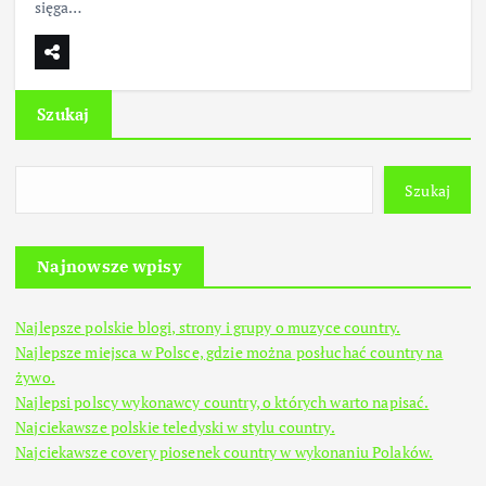
sięga…
Szukaj
Szukaj
Najnowsze wpisy
Najlepsze polskie blogi, strony i grupy o muzyce country.
Najlepsze miejsca w Polsce, gdzie można posłuchać country na
żywo.
Najlepsi polscy wykonawcy country, o których warto napisać.
Najciekawsze polskie teledyski w stylu country.
Najciekawsze covery piosenek country w wykonaniu Polaków.