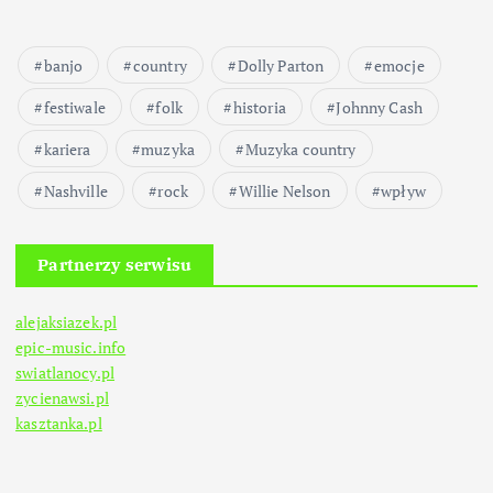
banjo
country
Dolly Parton
emocje
festiwale
folk
historia
Johnny Cash
kariera
muzyka
Muzyka country
Nashville
rock
Willie Nelson
wpływ
Partnerzy serwisu
alejaksiazek.pl
epic-music.info
swiatlanocy.pl
zycienawsi.pl
kasztanka.pl