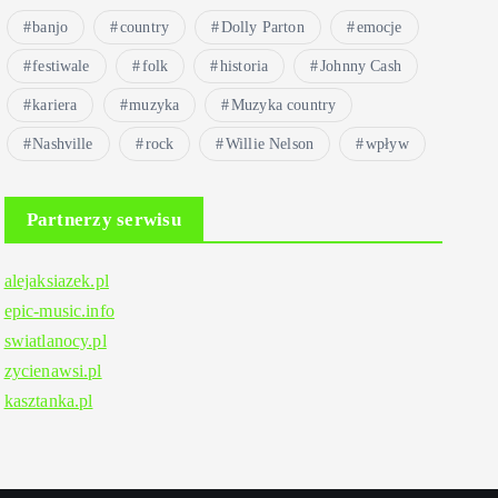
banjo
country
Dolly Parton
emocje
festiwale
folk
historia
Johnny Cash
kariera
muzyka
Muzyka country
Nashville
rock
Willie Nelson
wpływ
Partnerzy serwisu
alejaksiazek.pl
epic-music.info
swiatlanocy.pl
zycienawsi.pl
kasztanka.pl