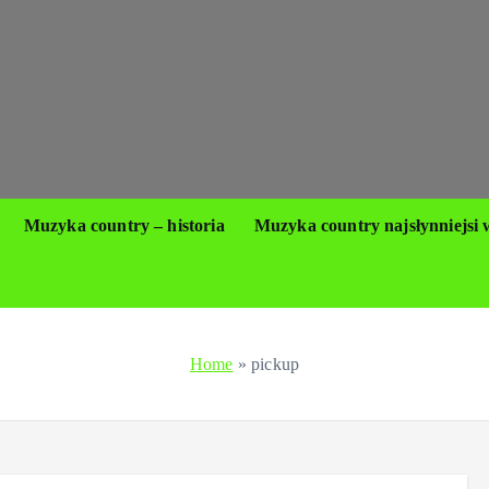
Muzyka country – historia
Muzyka country najsłynniejsi
Home
»
pickup