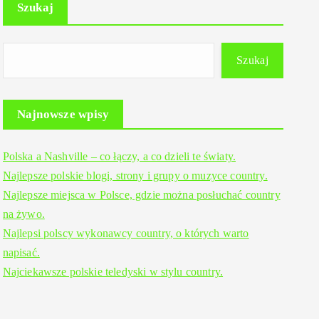
Szukaj
Szukaj
Najnowsze wpisy
Polska a Nashville – co łączy, a co dzieli te światy.
Najlepsze polskie blogi, strony i grupy o muzyce country.
Najlepsze miejsca w Polsce, gdzie można posłuchać country
na żywo.
Najlepsi polscy wykonawcy country, o których warto
napisać.
Najciekawsze polskie teledyski w stylu country.