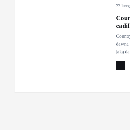
22 lute
Coun
cadil
Countr
dawna c
jaką d