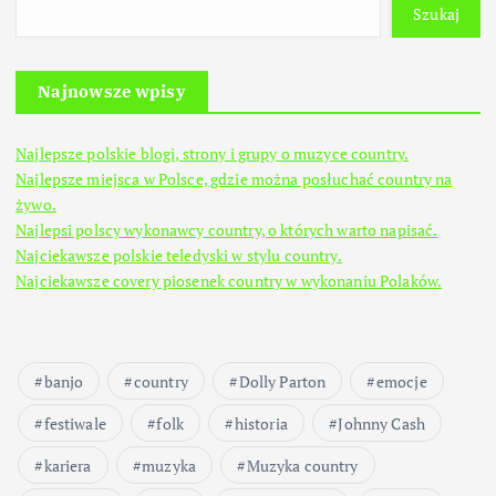
Szukaj
Najnowsze wpisy
Najlepsze polskie blogi, strony i grupy o muzyce country.
Najlepsze miejsca w Polsce, gdzie można posłuchać country na
żywo.
Najlepsi polscy wykonawcy country, o których warto napisać.
Najciekawsze polskie teledyski w stylu country.
Najciekawsze covery piosenek country w wykonaniu Polaków.
banjo
country
Dolly Parton
emocje
festiwale
folk
historia
Johnny Cash
kariera
muzyka
Muzyka country