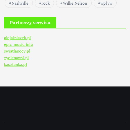
Nashville
rock
Willie Nelson
wpływ
Partnerzy serwisu
alejaksiazek.pl
epic-music.info
swiatlanocy.pl
zycienawsi.pl
kasztanka.pl