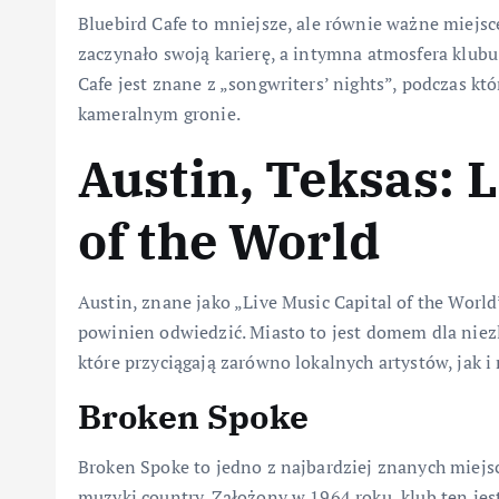
Bluebird Cafe to mniejsze, ale równie ważne miejsc
zaczynało swoją karierę, a intymna atmosfera klub
Cafe jest znane z „songwriters’ nights”, podczas k
kameralnym gronie.
Austin, Teksas: L
of the World
Austin, znane jako „Live Music Capital of the World
powinien odwiedzić. Miasto to jest domem dla niez
które przyciągają zarówno lokalnych artystów, jak 
Broken Spoke
Broken Spoke to jedno z najbardziej znanych miejs
muzyki country. Założony w 1964 roku, klub ten je