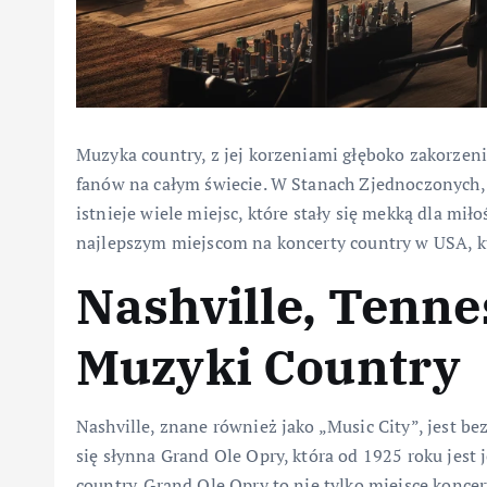
Muzyka country, z jej korzeniami głęboko zakorzen
fanów na całym świecie. W Stanach Zjednoczonych, 
istnieje wiele miejsc, które stały się mekką dla mi
najlepszym miejscom na koncerty country w USA, k
Nashville, Tenne
Muzyki Country
Nashville, znane również jako „Music City”, jest be
się słynna Grand Ole Opry, która od 1925 roku jes
country. Grand Ole Opry to nie tylko miejsce koncer