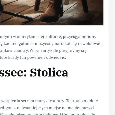
ionymi w amerykańskiej kulturze, przyciąga miliony
gdzie ten gatunek muzyczny narodził się i ewoluował,
łośników country. W tym artykule przyjrzymy się
tóre każdy fan powinien odwiedzić.
ssee: Stolica
z wątpienia sercem muzyki country. To tutaj znajduje
t jednym z najważniejszych miejsc na mapie muzyki
tów, ale także program radiowy, który przez dekady