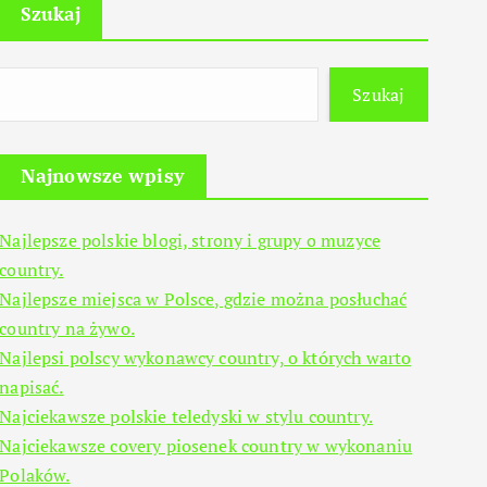
Szukaj
Szukaj
Najnowsze wpisy
Najlepsze polskie blogi, strony i grupy o muzyce
country.
Najlepsze miejsca w Polsce, gdzie można posłuchać
country na żywo.
Najlepsi polscy wykonawcy country, o których warto
napisać.
Najciekawsze polskie teledyski w stylu country.
Najciekawsze covery piosenek country w wykonaniu
Polaków.