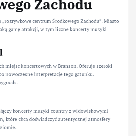
wego Zachodu
ko „rozrywkowe centrum Środkowego Zachodu”. Miasto
roką gamę atrakcji, w tym liczne koncerty muzyki
l
ch miejsc koncertowych w Branson. Oferuje szeroki
po nowoczesne interpretacje tego gatunku.
aygoods.
e łączy koncerty muzyki country z widowiskowymi
in, które chcą doświadczyć autentycznej atmosfery
ziomie.