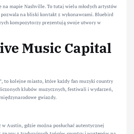
e na mapie Nashville. To tutaj wielu młodych artystów
u pozwala na bliski kontakt z wykonawcami. Bluebird
tórych kompozytorzy prezentują swoje utwory w
ive Music Capital
”, to kolejne miasto, które każdy fan muzyki country
liczonych klubów muzycznych, festiwali i wydarzeń,
i międzynarodowe gwiazdy.
c w Austin, gdzie można posłuchać autentycznej
st znany z tradycyjnych tańców country i występów na