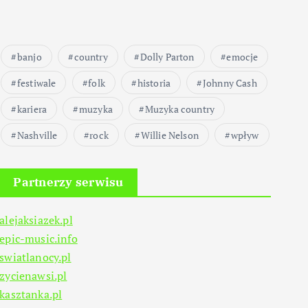
banjo
country
Dolly Parton
emocje
festiwale
folk
historia
Johnny Cash
kariera
muzyka
Muzyka country
Nashville
rock
Willie Nelson
wpływ
Partnerzy serwisu
alejaksiazek.pl
epic-music.info
swiatlanocy.pl
zycienawsi.pl
kasztanka.pl