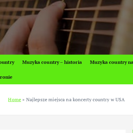
ountry
Muzyka country – historia
Muzyka country na
tronie
Home
»
Najlepsze miejsca na koncerty country w USA