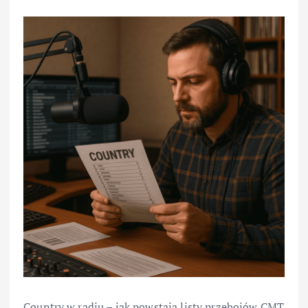
Country w radiu – jak powstają listy przebojów CMT