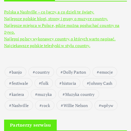
Polska a Nashville – co łączy, a co dzieli te światy.
Najlepsze polskie blogi, strony i grupy o muzyce country.
Najlepsze miejsca w Polsce, gdzie można posłuchać country na
żywo.
Najlepsi polscy wykonawcy country, o których warto napisać.
Najciekawsze polskie teledyski w stylu country.
banjo
country
Dolly Parton
emocje
festiwale
folk
historia
Johnny Cash
kariera
muzyka
Muzyka country
Nashville
rock
Willie Nelson
wpływ
Partnerzy serwisu