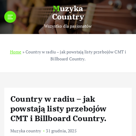
S
Muzyka
k
Country
i
p
Wszystko dla pasjonatów
t
o
c
Home
»
Country w radiu – jak powstają listy przebojów CMT i
o
Billboard Country.
n
t
e
n
t
Country w radiu – jak
powstają listy przebojów
CMT i Billboard Country.
Muzyka country
31 grudnia, 2025