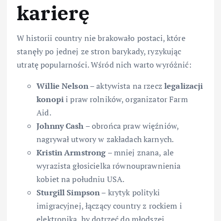
karierę
W historii country nie brakowało postaci, które
stanęły po jednej ze stron barykady, ryzykując
utratę popularności. Wśród nich warto wyróżnić:
Willie Nelson
– aktywista na rzecz
legalizacji
konopi
i praw rolników, organizator Farm
Aid.
Johnny Cash
– obrońca praw więźniów,
nagrywał utwory w zakładach karnych.
Kristin Armstrong
– mniej znana, ale
wyrazista głosicielka równouprawnienia
kobiet na południu USA.
Sturgill Simpson
– krytyk polityki
imigracyjnej, łączący country z rockiem i
elektroniką, by dotrzeć do młodszej