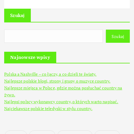
Szukaj
Szukaj
Najnowsze wpisy
Polska a Nashville – co łączy, a co dzieli te światy.
Najlepsze polskie blogi, strony i grupy o muzyce country.
Najlepsze miejsca w Polsce, gdzie można posłuchać country na
żywo.
Najlepsi polscy wykonawcy country, o których warto napisać.
Najciekawsze polskie teledyski w stylu country.