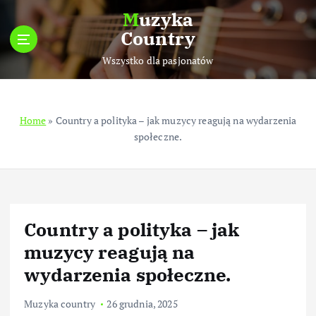
S
Muzyka
k
Country
i
p
Wszystko dla pasjonatów
t
o
c
Home
»
Country a polityka – jak muzycy reagują na wydarzenia
o
społeczne.
n
t
e
n
t
Country a polityka – jak
muzycy reagują na
wydarzenia społeczne.
Muzyka country
26 grudnia, 2025