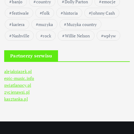
banjo
country
Dolly Parton
emocje
festiwale
folk
historia
Johnny Cash
kariera
muzyka
Muzyka country
Nashville
rock
Willie Nelson
wpływ
Partnerzy serwisu
alejaksiazek.pl
epic-music.info
swiatlanocy.pl
zycienawsi.pl
kasztanka.pl