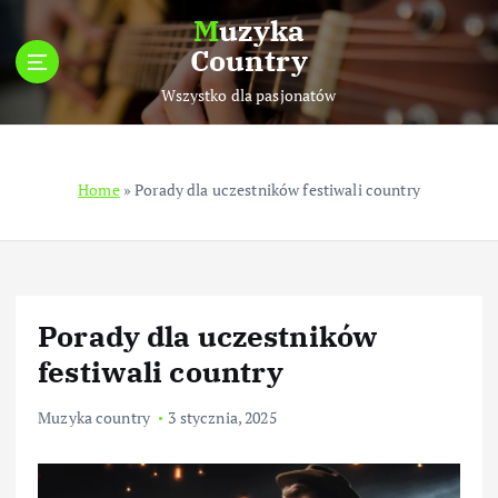
S
Muzyka
k
Country
i
p
Wszystko dla pasjonatów
t
o
c
Home
»
Porady dla uczestników festiwali country
o
n
t
e
n
t
Porady dla uczestników
festiwali country
Muzyka country
3 stycznia, 2025