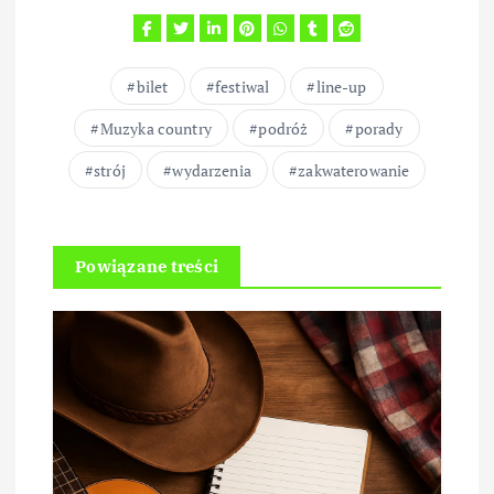
bilet
festiwal
line-up
Muzyka country
podróż
porady
strój
wydarzenia
zakwaterowanie
Powiązane treści