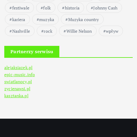
festiwale
folk
historia
Johnny Cash
kariera
muzyka
Muzyka country
Nashville
rock
Willie Nelson
wpływ
Partnerzy serwisu
alejaksiazek.pl
epic-music.info
swiatlanocy.pl
zycienawsi.pl
kasztanka.pl