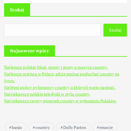
Szukaj
Szukaj
Najnowsze wpisy
Najlepsze polskie blogi, strony i grupy o muzyce country.
Najlepsze miejsca w Polsce, gdzie można posłuchać country na
żywo.
Najlepsi polscy wykonawcy country, o których warto napisać.
Najciekawsze polskie teledyski w stylu country.
Najciekawsze covery piosenek country w wykonaniu Polaków.
banjo
country
Dolly Parton
emocje