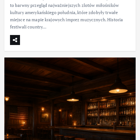
to barwny przegląd najważniejszych zlotów miłośników
kultury amerykańskiego południa, które zdobyły trwałe
miejsce na mapie krajowych imprez muzycznych. Historia
festiwali country…