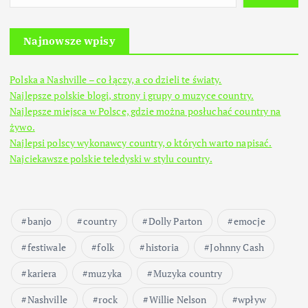
Najnowsze wpisy
Polska a Nashville – co łączy, a co dzieli te światy.
Najlepsze polskie blogi, strony i grupy o muzyce country.
Najlepsze miejsca w Polsce, gdzie można posłuchać country na
żywo.
Najlepsi polscy wykonawcy country, o których warto napisać.
Najciekawsze polskie teledyski w stylu country.
banjo
country
Dolly Parton
emocje
festiwale
folk
historia
Johnny Cash
kariera
muzyka
Muzyka country
Nashville
rock
Willie Nelson
wpływ