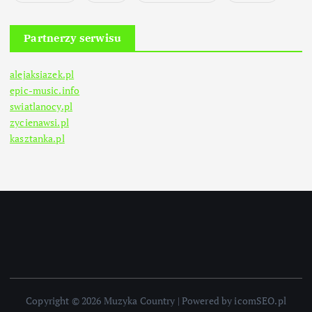
Partnerzy serwisu
alejaksiazek.pl
epic-music.info
swiatlanocy.pl
zycienawsi.pl
kasztanka.pl
Copyright © 2026 Muzyka Country | Powered by icomSEO.pl