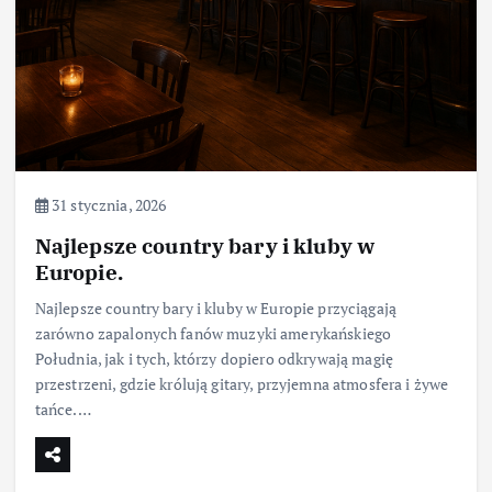
31 stycznia, 2026
Najlepsze country bary i kluby w
Europie.
Najlepsze country bary i kluby w Europie przyciągają
zarówno zapalonych fanów muzyki amerykańskiego
Południa, jak i tych, którzy dopiero odkrywają magię
przestrzeni, gdzie królują gitary, przyjemna atmosfera i żywe
tańce.…