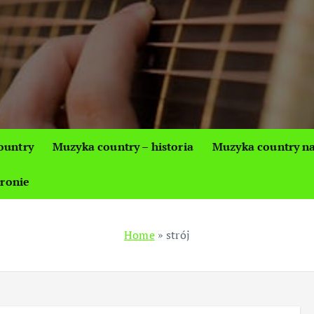
ountry
Muzyka country – historia
Muzyka country na
tronie
Home
»
strój