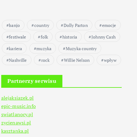
banjo
country
Dolly Parton
emocje
festiwale
folk
historia
Johnny Cash
kariera
muzyka
Muzyka country
Nashville
rock
Willie Nelson
wpływ
Partnerzy serwisu
alejaksiazek.pl
epic-music.info
swiatlanocy.pl
zycienawsi.pl
kasztanka.pl