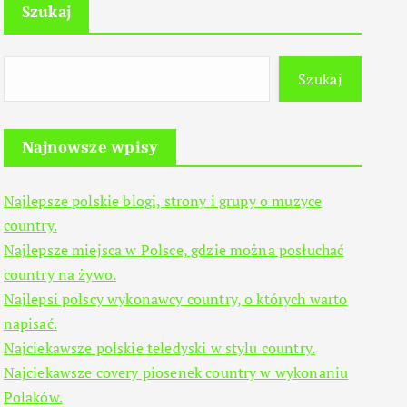
Szukaj
Szukaj
Najnowsze wpisy
Najlepsze polskie blogi, strony i grupy o muzyce
country.
Najlepsze miejsca w Polsce, gdzie można posłuchać
country na żywo.
Najlepsi polscy wykonawcy country, o których warto
napisać.
Najciekawsze polskie teledyski w stylu country.
Najciekawsze covery piosenek country w wykonaniu
Polaków.