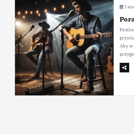
3 sty
Pora
Festiw
przyci
Aby w 
przyg