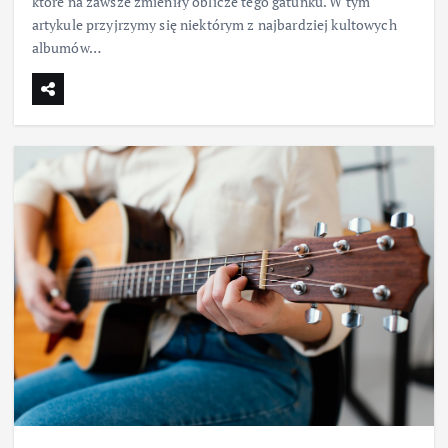
które na zawsze zmieniły oblicze tego gatunku. W tym
artykule przyjrzymy się niektórym z najbardziej kultowych
albumów…