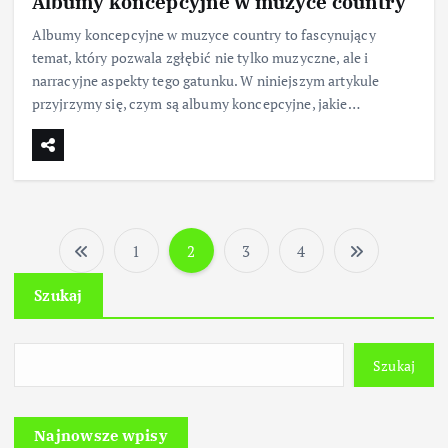
Albumy koncepcyjne w muzyce country
Albumy koncepcyjne w muzyce country to fascynujący
temat, który pozwala zgłębić nie tylko muzyczne, ale i
narracyjne aspekty tego gatunku. W niniejszym artykule
przyjrzymy się, czym są albumy koncepcyjne, jakie…
1
2
3
4
S
Szukaj
t
r
Szukaj
o
Najnowsze wpisy