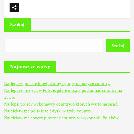
Szukaj
Szukaj
Najnowsze wpisy
Najlepsze polskie blogi, strony i grupy o muzyce country.
Najlepsze miejsca w Polsce, gdzie można posłuchać country na
żywo.
Najlepsi polscy wykonawcy country, o których warto napisać.
Najciekawsze polskie teledyski w stylu country.
Najciekawsze covery piosenek country w wykonaniu Polaków.