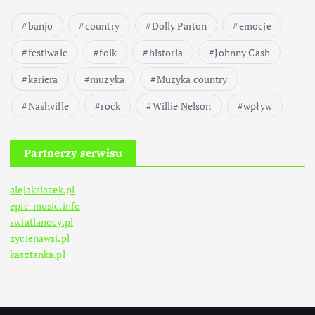
banjo
country
Dolly Parton
emocje
festiwale
folk
historia
Johnny Cash
kariera
muzyka
Muzyka country
Nashville
rock
Willie Nelson
wpływ
Partnerzy serwisu
alejaksiazek.pl
epic-music.info
swiatlanocy.pl
zycienawsi.pl
kasztanka.pl