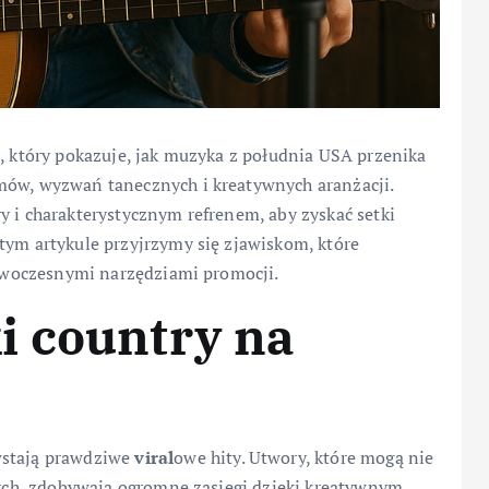
t, który pokazuje, jak muzyka z południa USA przenika
mów, wyzwań tanecznych i kreatywnych aranżacji.
y i charakterystycznym refrenem, aby zyskać setki
tym artykule przyjrzymy się zjawiskom, które
 nowoczesnymi narzędziami promocji.
i country na
wstają prawdziwe
viral
owe hity. Utwory, które mogą nie
owych, zdobywają ogromne zasięgi dzięki kreatywnym