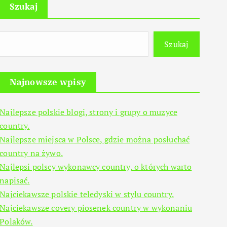
Szukaj
Szukaj
Najnowsze wpisy
Najlepsze polskie blogi, strony i grupy o muzyce
country.
Najlepsze miejsca w Polsce, gdzie można posłuchać
country na żywo.
Najlepsi polscy wykonawcy country, o których warto
napisać.
Najciekawsze polskie teledyski w stylu country.
Najciekawsze covery piosenek country w wykonaniu
Polaków.