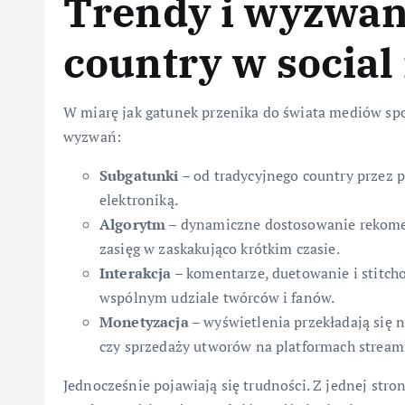
Trendy i wyzwan
country w social
W miarę jak gatunek przenika do świata mediów s
wyzwań:
Subgatunki
– od tradycyjnego country przez p
elektroniką.
Algorytm
– dynamiczne dostosowanie rekomend
zasięg w zaskakująco krótkim czasie.
Interakcja
– komentarze, duetowanie i stitch
wspólnym udziale twórców i fanów.
Monetyzacja
– wyświetlenia przekładają się 
czy sprzedaży utworów na platformach strea
Jednocześnie pojawiają się trudności. Z jednej stro