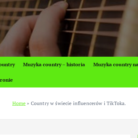
ountry
Muzyka country – historia
Muzyka country na
tronie
Home
»
Country w świecie influencerów i TikToka.