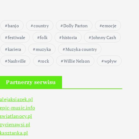
banjo
country
Dolly Parton
emocje
festiwale
folk
historia
Johnny Cash
kariera
muzyka
Muzyka country
Nashville
rock
Willie Nelson
wpływ
Partnerzy serwisu
alejaksiazek.pl
epic-music.info
swiatlanocy.pl
zycienawsi.pl
kasztanka.pl