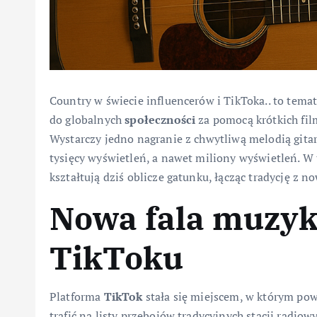
Country w świecie influencerów i TikToka.. to tema
do globalnych
społeczności
za pomocą krótkich fil
Wystarczy jedno nagranie z chwytliwą melodią gitar
tysięcy wyświetleń, a nawet miliony wyświetleń. W 
kształtują dziś oblicze gatunku, łącząc tradycję z
Nowa fala muzyk
TikToku
Platforma
TikTok
stała się miejscem, w którym po
trafić na listy przebojów tradycyjnych stacji radi