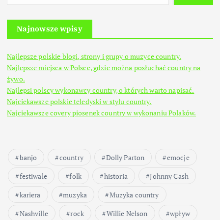
Najnowsze wpisy
Najlepsze polskie blogi, strony i grupy o muzyce country.
Najlepsze miejsca w Polsce, gdzie można posłuchać country na
żywo.
Najlepsi polscy wykonawcy country, o których warto napisać.
Najciekawsze polskie teledyski w stylu country.
Najciekawsze covery piosenek country w wykonaniu Polaków.
banjo
country
Dolly Parton
emocje
festiwale
folk
historia
Johnny Cash
kariera
muzyka
Muzyka country
Nashville
rock
Willie Nelson
wpływ