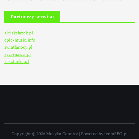
Partnerzy serwisu
alejaksiazek.pl
epic-music.info
swiatlanocy.pl
zycienawsi.pl
kasztanka.pl
Copyright © 2026 Muzyka Country | Powered by icomSEO.pl