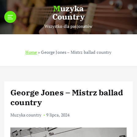
S
Muzyka
k
Country
i
p
Wszystko dla pasjonatów
t
o
c
Home
»
George Jones – Mistrz ballad country
o
n
t
e
n
t
George Jones – Mistrz ballad
country
Muzyka country
9 lipca, 2024