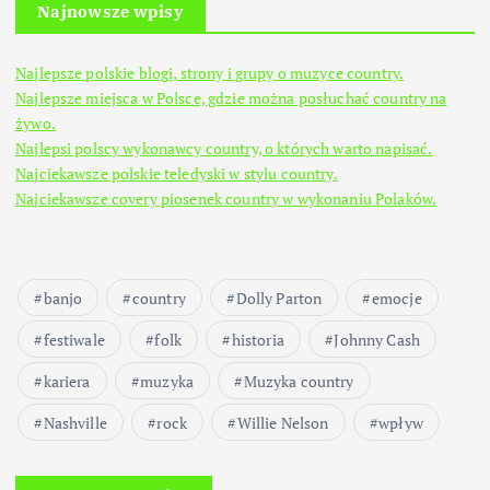
Najnowsze wpisy
Najlepsze polskie blogi, strony i grupy o muzyce country.
Najlepsze miejsca w Polsce, gdzie można posłuchać country na
żywo.
Najlepsi polscy wykonawcy country, o których warto napisać.
Najciekawsze polskie teledyski w stylu country.
Najciekawsze covery piosenek country w wykonaniu Polaków.
banjo
country
Dolly Parton
emocje
festiwale
folk
historia
Johnny Cash
kariera
muzyka
Muzyka country
Nashville
rock
Willie Nelson
wpływ