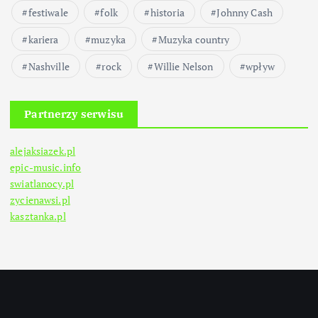
festiwale
folk
historia
Johnny Cash
kariera
muzyka
Muzyka country
Nashville
rock
Willie Nelson
wpływ
Partnerzy serwisu
alejaksiazek.pl
epic-music.info
swiatlanocy.pl
zycienawsi.pl
kasztanka.pl