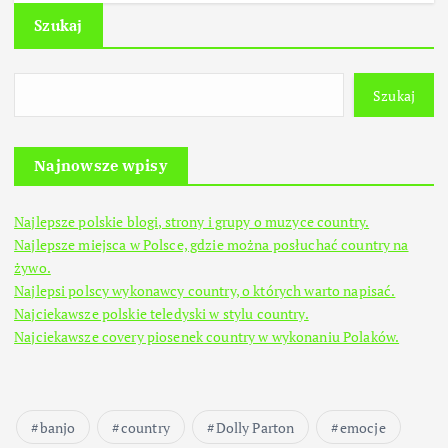
Szukaj
Szukaj
Najnowsze wpisy
Najlepsze polskie blogi, strony i grupy o muzyce country.
Najlepsze miejsca w Polsce, gdzie można posłuchać country na
żywo.
Najlepsi polscy wykonawcy country, o których warto napisać.
Najciekawsze polskie teledyski w stylu country.
Najciekawsze covery piosenek country w wykonaniu Polaków.
banjo
country
Dolly Parton
emocje