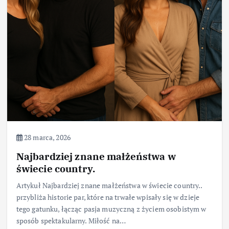
28 marca, 2026
Najbardziej znane małżeństwa w
świecie country.
Artykuł Najbardziej znane małżeństwa w świecie country..
przybliża historie par, które na trwałe wpisały się w dzieje
tego gatunku, łącząc pasja muzyczną z życiem osobistym w
sposób spektakularny. Miłość na…