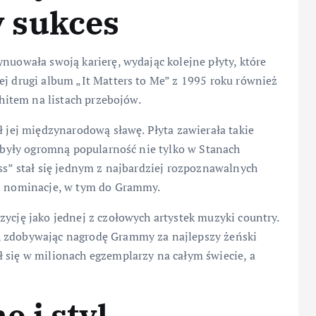
 sukces
nuowała swoją karierę, wydając kolejne płyty, które
ej drugi album „It Matters to Me” z 1995 roku również
 hitem na listach przebojów.
ł jej międzynarodową sławę. Płyta zawierała takie
dobyły ogromną popularność nie tylko w Stanach
iss” stał się jednym z najbardziej rozpoznawalnych
 i nominacje, w tym do Grammy.
zycję jako jednej z czołowych artystek muzyki country.
, zdobywając nagrodę Grammy za najlepszy żeński
 się w milionach egzemplarzy na całym świecie, a
 i styl