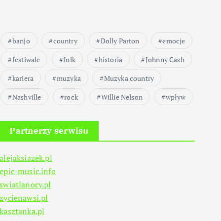
banjo
country
Dolly Parton
emocje
festiwale
folk
historia
Johnny Cash
kariera
muzyka
Muzyka country
Nashville
rock
Willie Nelson
wpływ
Partnerzy serwisu
alejaksiazek.pl
epic-music.info
swiatlanocy.pl
zycienawsi.pl
kasztanka.pl