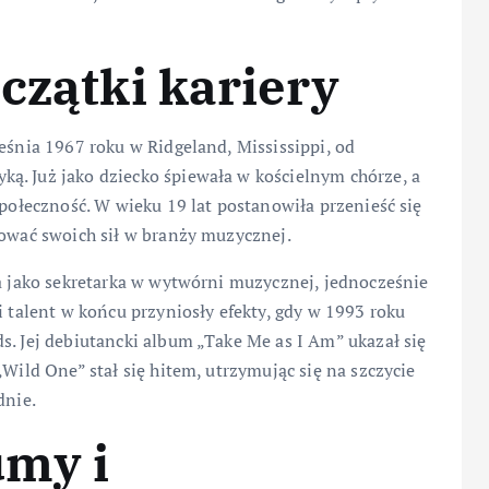
czątki kariery
eśnia 1967 roku w Ridgeland, Mississippi, od
ą. Już jako dziecko śpiewała w kościelnym chórze, a
społeczność. W wieku 19 lat postanowiła przenieść się
bować swoich sił w branży muzycznej.
ła jako sekretarka w wytwórni muzycznej, jednocześnie
i talent w końcu przyniosły efekty, gdy w 1993 roku
s. Jej debiutancki album „Take Me as I Am” ukazał się
„Wild One” stał się hitem, utrzymując się na szczycie
dnie.
my i