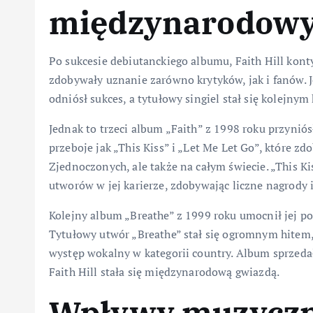
międzynarodowy
Po sukcesie debiutanckiego albumu, Faith Hill konty
zdobywały uznanie zarówno krytyków, jak i fanów. J
odniósł sukces, a tytułowy singiel stał się kolejnym
Jednak to trzeci album „Faith” z 1998 roku przyniós
przeboje jak „This Kiss” i „Let Me Let Go”, które z
Zjednoczonych, ale także na całym świecie. „This K
utworów w jej karierze, zdobywając liczne nagrody
Kolejny album „Breathe” z 1999 roku umocnił jej po
Tytułowy utwór „Breathe” stał się ogromnym hitem
występ wokalny w kategorii country. Album sprzedał
Faith Hill stała się międzynarodową gwiazdą.
Wpływy muzyczne