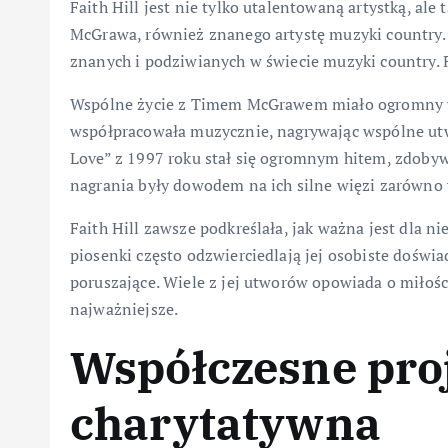
Faith Hill jest nie tylko utalentowaną artystką, al
McGrawa, również znanego artystę muzyki country. 
znanych i podziwianych w świecie muzyki country. R
Wspólne życie z Timem McGrawem miało ogromny wp
współpracowała muzycznie, nagrywając wspólne utwo
Love” z 1997 roku stał się ogromnym hitem, zdobyw
nagrania były dowodem na ich silne więzi zarówno
Faith Hill zawsze podkreślała, jak ważna jest dla ni
piosenki często odzwierciedlają jej osobiste doświad
poruszające. Wiele z jej utworów opowiada o miłości,
najważniejsze.
Współczesne proj
charytatywna