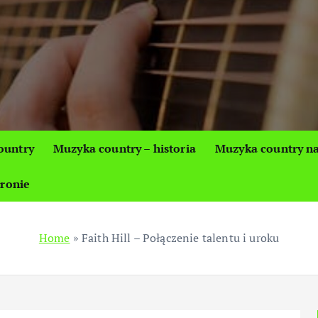
ountry
Muzyka country – historia
Muzyka country na
tronie
Home
»
Faith Hill – Połączenie talentu i uroku