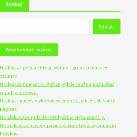
Szukaj
Szukaj
Najnowsze wpisy
Najlepsze polskie blogi, strony i grupy o muzyce
country.
Najlepsze miejsca w Polsce, gdzie można posłuchać
country na żywo.
Najlepsi polscy wykonawcy country, o których warto
napisać.
Najciekawsze polskie teledyski w stylu country.
Najciekawsze covery piosenek country w wykonaniu
Polaków.