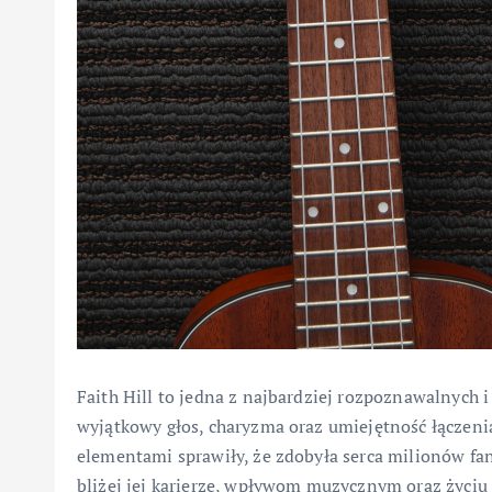
Faith Hill to jedna z najbardziej rozpoznawalnych i
wyjątkowy głos, charyzma oraz umiejętność łączen
elementami sprawiły, że zdobyła serca milionów fa
bliżej jej karierze, wpływom muzycznym oraz życi