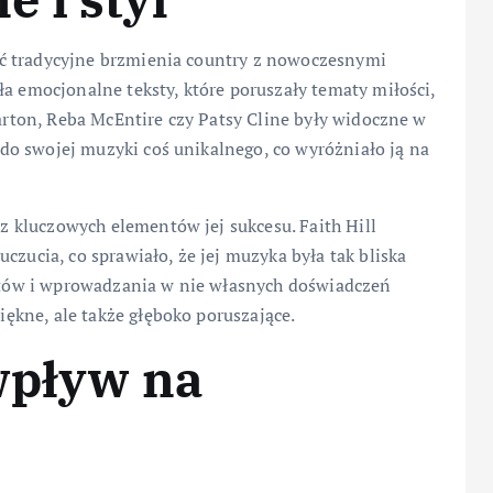
czyć tradycyjne brzmienia country z nowoczesnymi
ła emocjonalne teksty, które poruszały tematy miłości,
Parton, Reba McEntire czy Patsy Cline były widoczne w
ć do swojej muzyki coś unikalnego, co wyróżniało ją na
m z kluczowych elementów jej sukcesu. Faith Hill
czucia, co sprawiało, że jej muzyka była tak bliska
ekstów i wprowadzania w nie własnych doświadczeń
piękne, ale także głęboko poruszające.
 wpływ na