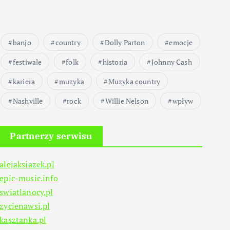
banjo
country
Dolly Parton
emocje
festiwale
folk
historia
Johnny Cash
kariera
muzyka
Muzyka country
Nashville
rock
Willie Nelson
wpływ
Partnerzy serwisu
alejaksiazek.pl
epic-music.info
swiatlanocy.pl
zycienawsi.pl
kasztanka.pl