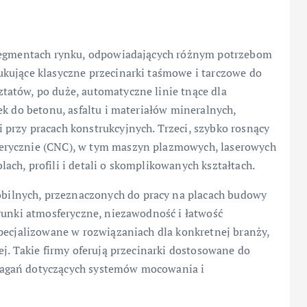
 segmentach rynku, odpowiadających różnym potrzebom
kujące klasyczne przecinarki taśmowe i tarczowe do
atów, po duże, automatyczne linie tnące dla
ek do betonu, asfaltu i materiałów mineralnych,
przy pracach konstrukcyjnych. Trzeci, szybko rosnący
erycznie (CNC), w tym maszyn plazmowych, laserowych
ch, profili i detali o skomplikowanych kształtach.
ilnych, przeznaczonych do pracy na placach budowy
runki atmosferyczne, niezawodność i łatwość
specjalizowane w rozwiązaniach dla konkretnej branży,
ej. Takie firmy oferują przecinarki dostosowane do
magań dotyczących systemów mocowania i