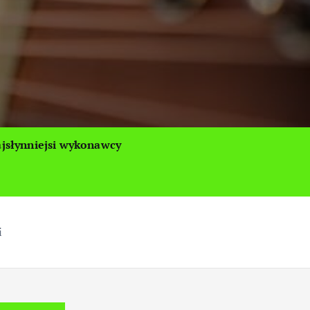
jsłynniejsi wykonawcy
i