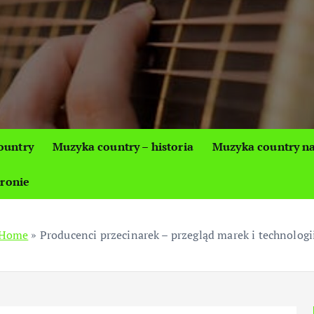
ountry
Muzyka country – historia
Muzyka country na
tronie
Home
»
Producenci przecinarek – przegląd marek i technologi