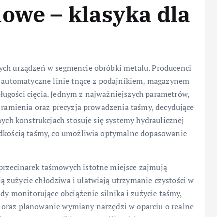
owe – klasyka dla
zych urządzeń w segmencie obróbki metalu. Producenci
ni automatyczne linie tnące z podajnikiem, magazynem
ugości cięcia. Jednym z najważniejszych parametrów,
ć ramienia oraz precyzja prowadzenia taśmy, decydujące
nych konstrukcjach stosuje się systemy hydraulicznej
rędkością taśmy, co umożliwia optymalne dopasowanie
przecinarek taśmowych istotne miejsce zajmują
 zużycie chłodziwa i ułatwiają utrzymanie czystości w
ady monitorujące obciążenie silnika i zużycie taśmy,
 oraz planowanie wymiany narzędzi w oparciu o realne