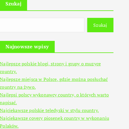
Szukaj
Szukaj
Najnowsze wpisy
Najlepsze polskie blogi, strony i grupy o muzyce
country.
Najlepsze miejsca w Polsce, gdzie można posłuchać
country na żywo.
Najlepsi polscy wykonawcy country, o których warto
napisać.
Najciekawsze polskie teledyski w stylu country.
Najciekawsze covery piosenek country w wykonaniu
Polaków.