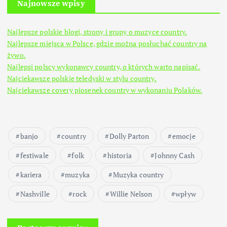
Najnowsze wpisy
Najlepsze polskie blogi, strony i grupy o muzyce country.
Najlepsze miejsca w Polsce, gdzie można posłuchać country na
żywo.
Najlepsi polscy wykonawcy country, o których warto napisać.
Najciekawsze polskie teledyski w stylu country.
Najciekawsze covery piosenek country w wykonaniu Polaków.
banjo
country
Dolly Parton
emocje
festiwale
folk
historia
Johnny Cash
kariera
muzyka
Muzyka country
Nashville
rock
Willie Nelson
wpływ