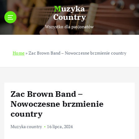
S
Muzyka
k
Country
i
p
Wszystko dla pasjonatów
t
o
c
Home
»
Zac Brown Band – Nowoczesne brzmienie country
o
n
t
e
n
t
Zac Brown Band –
Nowoczesne brzmienie
country
Muzyka country
16 lipca, 2024