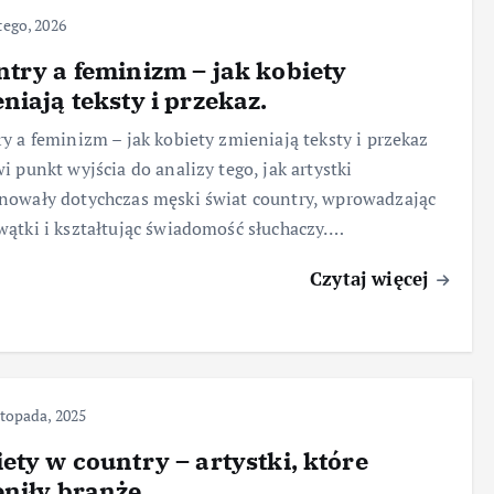
tego, 2026
try a feminizm – jak kobiety
niają teksty i przekaz.
y a feminizm – jak kobiety zmieniają teksty i przekaz
i punkt wyjścia do analizy tego, jak artystki
owały dotychczas męski świat country, wprowadzając
ątki i kształtując świadomość słuchaczy.…
Czytaj więcej
stopada, 2025
ety w country – artystki, które
niły branżę.