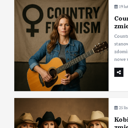
19 lu
Coun
zmie
Countr
stanow
zdomin
nowe w
25 li
Kobi
zmie