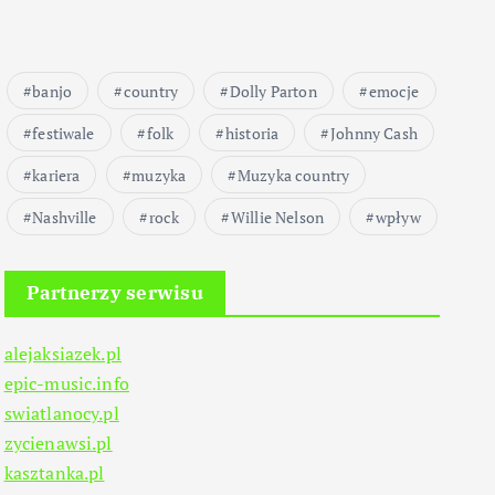
banjo
country
Dolly Parton
emocje
festiwale
folk
historia
Johnny Cash
kariera
muzyka
Muzyka country
Nashville
rock
Willie Nelson
wpływ
Partnerzy serwisu
alejaksiazek.pl
epic-music.info
swiatlanocy.pl
zycienawsi.pl
kasztanka.pl