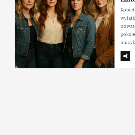
Kobiet
wyjątk
nowato
pokole
muzy