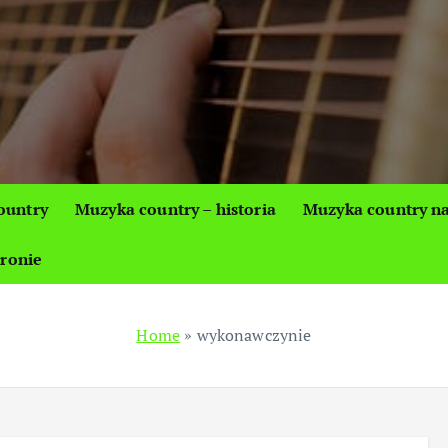
ountry
Muzyka country – historia
Muzyka country na
tronie
Home
»
wykonawczynie