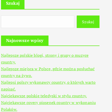
Szukaj
Szukaj
Najnowsze wpisy
Najlepsze polskie blogi, strony i grupy o muzyce
country.
Najlepsze miejsca w Polsce, gdzie można posłuchać
country na żywo.
Najlepsi polscy wykonawcy country, o których warto
napisać.
Najciekawsze polskie teledyski w stylu country.
Najciekawsze covery piosenek country w wykonaniu
Polaków.