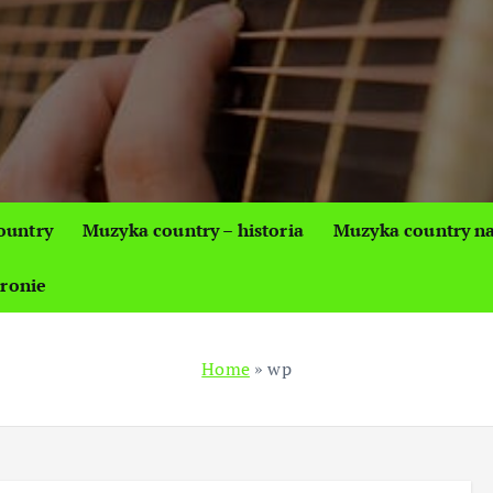
ountry
Muzyka country – historia
Muzyka country na
tronie
Home
»
wp