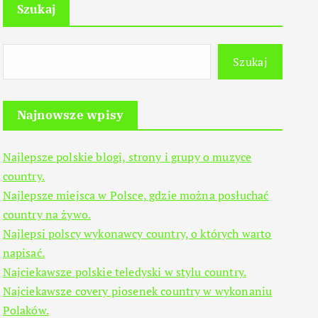
Szukaj
Szukaj
Najnowsze wpisy
Najlepsze polskie blogi, strony i grupy o muzyce
country.
Najlepsze miejsca w Polsce, gdzie można posłuchać
country na żywo.
Najlepsi polscy wykonawcy country, o których warto
napisać.
Najciekawsze polskie teledyski w stylu country.
Najciekawsze covery piosenek country w wykonaniu
Polaków.