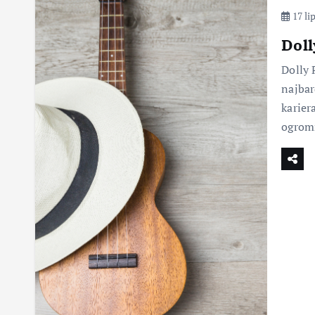
17 li
Doll
Dolly 
najbar
karier
ogromn