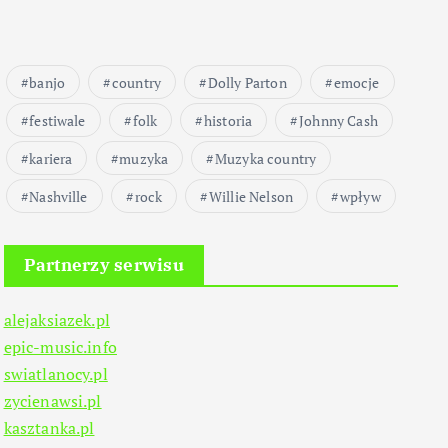
banjo
country
Dolly Parton
emocje
festiwale
folk
historia
Johnny Cash
kariera
muzyka
Muzyka country
Nashville
rock
Willie Nelson
wpływ
Partnerzy serwisu
alejaksiazek.pl
epic-music.info
swiatlanocy.pl
zycienawsi.pl
kasztanka.pl