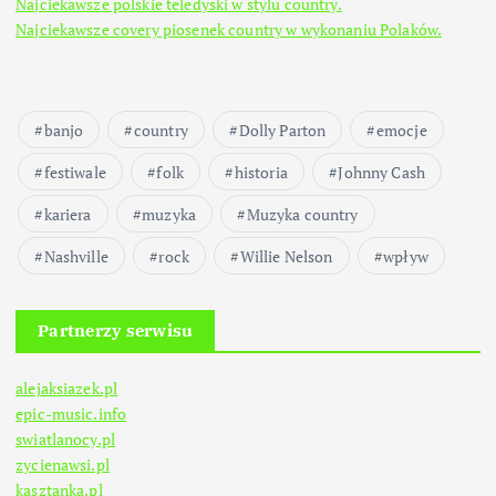
Najciekawsze polskie teledyski w stylu country.
Najciekawsze covery piosenek country w wykonaniu Polaków.
banjo
country
Dolly Parton
emocje
festiwale
folk
historia
Johnny Cash
kariera
muzyka
Muzyka country
Nashville
rock
Willie Nelson
wpływ
Partnerzy serwisu
alejaksiazek.pl
epic-music.info
swiatlanocy.pl
zycienawsi.pl
kasztanka.pl