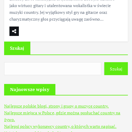
jako wirtuoz gitary i utalentowana wokalistka w świecie
muzyki country. Jej wyjątkowy styl gry na gitarze oraz
charyzmatyczny głos przyciągają uwagę zarówno…
Szukaj
Szukaj
Najnowsze wpisy
Najlepsze polskie blogi, strony i grupy o muzyce country.
Najlepsze miejsca w Polsce, gdzie można posłuchać country na
żywo.
Najlepsi polscy wykonawcy country, o których warto napisać.