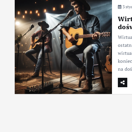
3 sty
Wirt
doś
Wirtua
ostatn
wirtua
koniec
na do