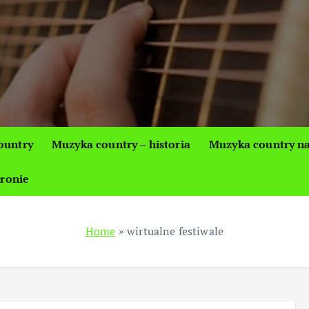
ountry
Muzyka country – historia
Muzyka country na
tronie
Home
»
wirtualne festiwale