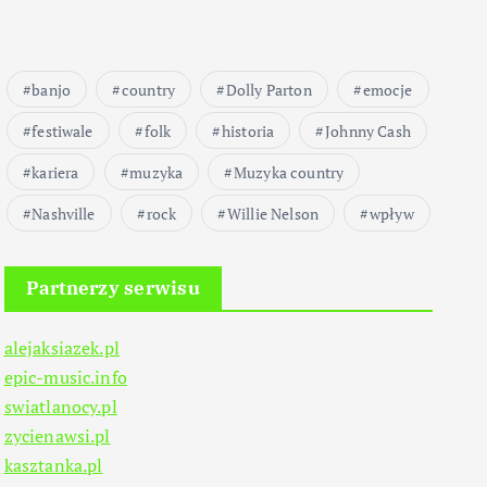
banjo
country
Dolly Parton
emocje
festiwale
folk
historia
Johnny Cash
kariera
muzyka
Muzyka country
Nashville
rock
Willie Nelson
wpływ
Partnerzy serwisu
alejaksiazek.pl
epic-music.info
swiatlanocy.pl
zycienawsi.pl
kasztanka.pl