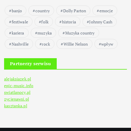
banjo
country
Dolly Parton
emocje
festiwale
folk
historia
Johnny Cash
kariera
muzyka
Muzyka country
Nashville
rock
Willie Nelson
wpływ
Partnerzy serwisu
alejaksiazek.pl
epic-music.info
swiatlanocy.pl
zycienawsi.pl
kasztanka.pl