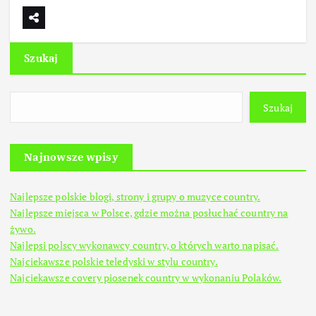
Szukaj
Szukaj
Najnowsze wpisy
Najlepsze polskie blogi, strony i grupy o muzyce country.
Najlepsze miejsca w Polsce, gdzie można posłuchać country na
żywo.
Najlepsi polscy wykonawcy country, o których warto napisać.
Najciekawsze polskie teledyski w stylu country.
Najciekawsze covery piosenek country w wykonaniu Polaków.