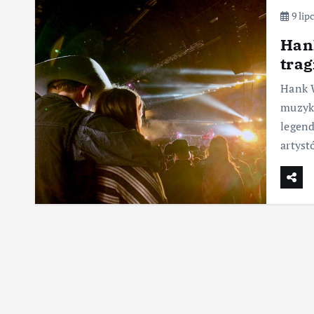
9 lip
Hank
trag
Hank W
muzyki
legend
artys