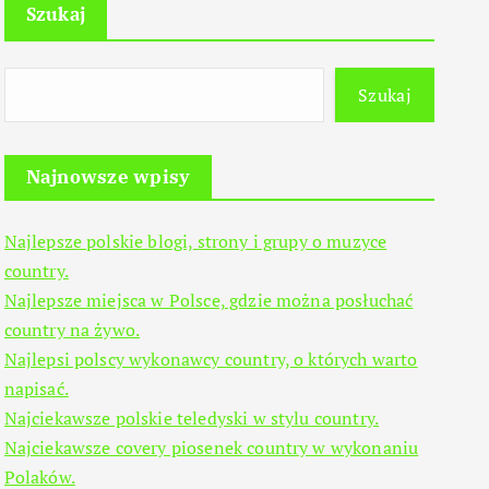
Szukaj
Szukaj
Najnowsze wpisy
Najlepsze polskie blogi, strony i grupy o muzyce
country.
Najlepsze miejsca w Polsce, gdzie można posłuchać
country na żywo.
Najlepsi polscy wykonawcy country, o których warto
napisać.
Najciekawsze polskie teledyski w stylu country.
Najciekawsze covery piosenek country w wykonaniu
Polaków.