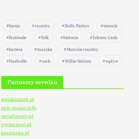
banjo
country
Dolly Parton
emocje
festiwale
folk
historia
Johnny Cash
kariera
muzyka
Muzyka country
Nashville
rock
Willie Nelson
wpływ
Partnerzy serwisu
alejaksiazek.pl
epic-music.info
swiatlanocy.pl
zycienawsi.pl
kasztanka.pl