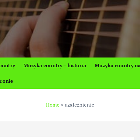
ountry
Muzyka country – historia
Muzyka country na
tronie
Home
»
uzależnienie