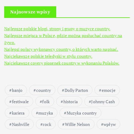
Najnowsze wpisy
Najlepsze polskie blogi, strony i grupy o muzyce country.
Najlepsze miejsca w Polsce, gdzie można posłuchać country na
żywo.
Najlepsi polscy wykonawcy country, o których warto napisać.
Najciekawsze polskie teledyski w stylu country.
Najciekawsze covery piosenek country w wykonaniu Polaków.
banjo
country
Dolly Parton
emocje
festiwale
folk
historia
Johnny Cash
kariera
muzyka
Muzyka country
Nashville
rock
Willie Nelson
wpływ