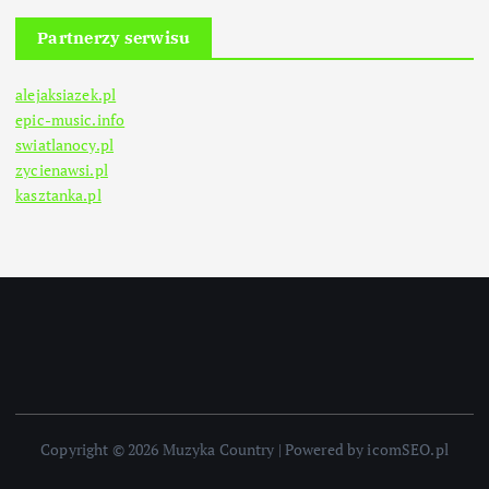
Partnerzy serwisu
alejaksiazek.pl
epic-music.info
swiatlanocy.pl
zycienawsi.pl
kasztanka.pl
Copyright © 2026 Muzyka Country | Powered by icomSEO.pl