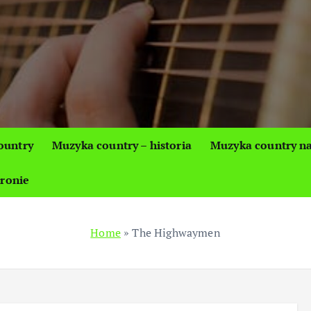
ountry
Muzyka country – historia
Muzyka country na
tronie
Home
»
The Highwaymen