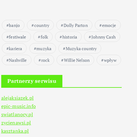
banjo
country
Dolly Parton
emocje
festiwale
folk
historia
Johnny Cash
kariera
muzyka
Muzyka country
Nashville
rock
Willie Nelson
wpływ
Partnerzy serwisu
alejaksiazek.pl
epic-music.info
swiatlanocy.pl
zycienawsi.pl
kasztanka.pl