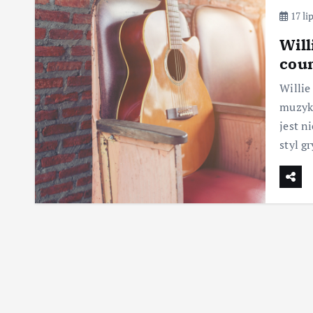
17 li
Will
cou
Willie
muzyki
jest n
styl g