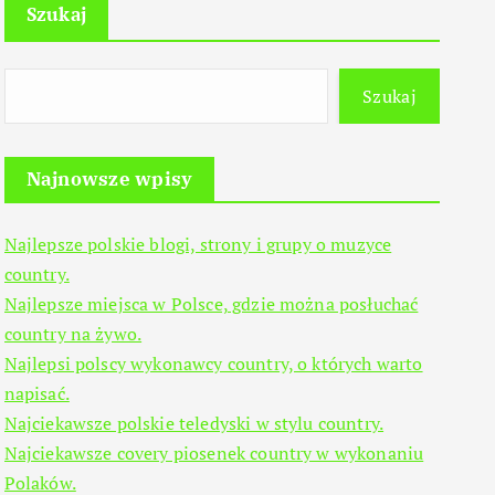
Szukaj
Szukaj
Najnowsze wpisy
Najlepsze polskie blogi, strony i grupy o muzyce
country.
Najlepsze miejsca w Polsce, gdzie można posłuchać
country na żywo.
Najlepsi polscy wykonawcy country, o których warto
napisać.
Najciekawsze polskie teledyski w stylu country.
Najciekawsze covery piosenek country w wykonaniu
Polaków.