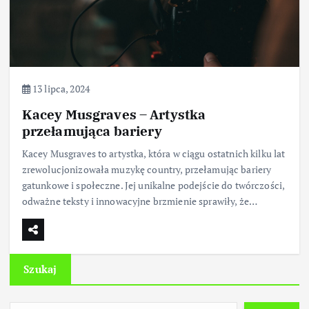
13 lipca, 2024
Kacey Musgraves – Artystka
przełamująca bariery
Kacey Musgraves to artystka, która w ciągu ostatnich kilku lat
zrewolucjonizowała muzykę country, przełamując bariery
gatunkowe i społeczne. Jej unikalne podejście do twórczości,
odważne teksty i innowacyjne brzmienie sprawiły, że…
Szukaj