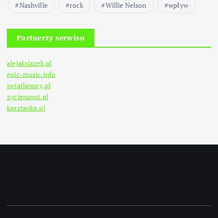
Nashville
rock
Willie Nelson
wpływ
Partnerzy serwisu
alejaksiazek.pl
epic-music.info
swiatlanocy.pl
zycienawsi.pl
kasztanka.pl