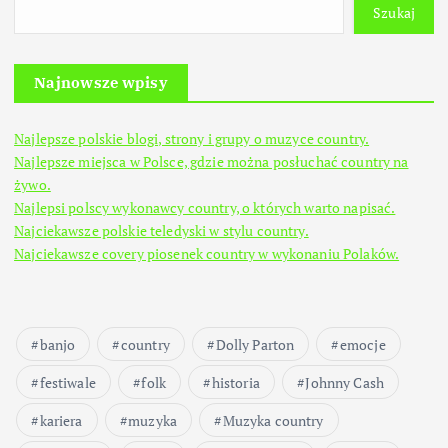
Szukaj
Najnowsze wpisy
Najlepsze polskie blogi, strony i grupy o muzyce country.
Najlepsze miejsca w Polsce, gdzie można posłuchać country na
żywo.
Najlepsi polscy wykonawcy country, o których warto napisać.
Najciekawsze polskie teledyski w stylu country.
Najciekawsze covery piosenek country w wykonaniu Polaków.
banjo
country
Dolly Parton
emocje
festiwale
folk
historia
Johnny Cash
kariera
muzyka
Muzyka country