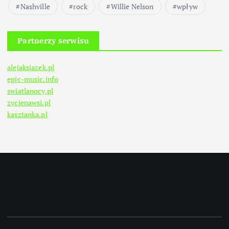
Nashville
rock
Willie Nelson
wpływ
Partnerzy serwisu
alejaksiazek.pl
epic-music.info
swiatlanocy.pl
zycienawsi.pl
kasztanka.pl