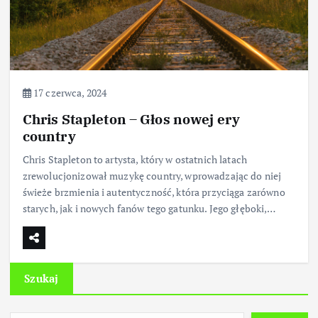
17 czerwca, 2024
Chris Stapleton – Głos nowej ery
country
Chris Stapleton to artysta, który w ostatnich latach
zrewolucjonizował muzykę country, wprowadzając do niej
świeże brzmienia i autentyczność, która przyciąga zarówno
starych, jak i nowych fanów tego gatunku. Jego głęboki,…
Szukaj