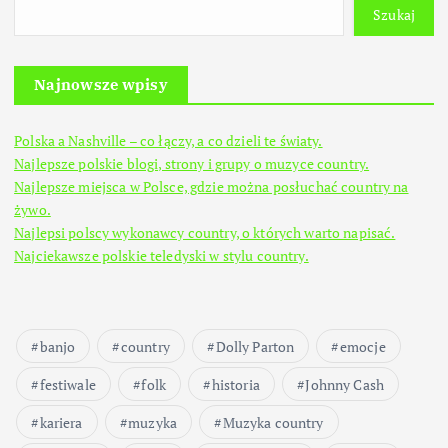
Szukaj
Najnowsze wpisy
Polska a Nashville – co łączy, a co dzieli te światy.
Najlepsze polskie blogi, strony i grupy o muzyce country.
Najlepsze miejsca w Polsce, gdzie można posłuchać country na
żywo.
Najlepsi polscy wykonawcy country, o których warto napisać.
Najciekawsze polskie teledyski w stylu country.
banjo
country
Dolly Parton
emocje
festiwale
folk
historia
Johnny Cash
kariera
muzyka
Muzyka country