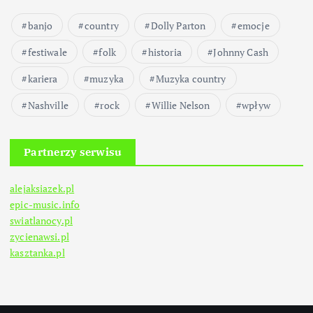
banjo
country
Dolly Parton
emocje
festiwale
folk
historia
Johnny Cash
kariera
muzyka
Muzyka country
Nashville
rock
Willie Nelson
wpływ
Partnerzy serwisu
alejaksiazek.pl
epic-music.info
swiatlanocy.pl
zycienawsi.pl
kasztanka.pl