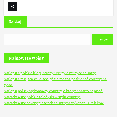
Szukaj
Szukaj
Najnowsze wpisy
Najlepsze polskie blogi, strony i grupy o muzyce country.
Najlepsze miejsca w Polsce, gdzie można posłuchać country na
żywo.
Najlepsi polscy wykonawcy country, o których warto napisać.
Najciekawsze polskie teledyski w stylu country.
Najciekawsze covery piosenek country w wykonaniu Polaków.