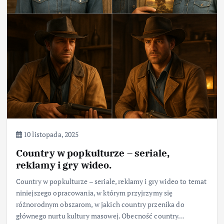
10 listopada, 2025
Country w popkulturze – seriale,
reklamy i gry wideo.
Country w popkulturze – seriale, reklamy i gry wideo to temat
niniejszego opracowania, w którym przyjrzymy się
różnorodnym obszarom, w jakich country przenika do
głównego nurtu kultury masowej. Obecność country…